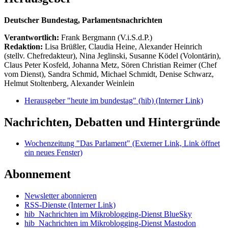
Deutscher Bundestag, Parlamentsnachrichten
Verantwortlich:
Frank Bergmann (V.i.S.d.P.)
Redaktion:
Lisa Brüßler, Claudia Heine, Alexander Heinrich
(stellv. Chefredakteur), Nina Jeglinski,
Susanne Ködel (Volontärin),
Claus Peter Kosfeld, Johanna Metz, Sören Christian Reimer (Chef
vom Dienst), Sandra Schmid, Michael Schmidt, Denise Schwarz,
Helmut Stoltenberg, Alexander Weinlein
Herausgeber "heute im bundestag" (hib)
(Interner Link)
Nachrichten, Debatten und Hintergründe
Wochenzeitung "Das Parlament"
(Externer Link, Link öffnet
ein neues Fenster)
Abonnement
Newsletter abonnieren
RSS-Dienste
(Interner Link)
hib_Nachrichten im Mikroblogging-Dienst BlueSky
hib_Nachrichten im Mikroblogging-Dienst Mastodon