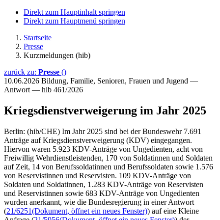
Direkt zum Hauptinhalt springen
Direkt zum Hauptmenü springen
Startseite
Presse
Kurzmeldungen (hib)
zurück zu:
Presse
()
10.06.2026
Bildung, Familie, Senioren, Frauen und Jugend —
Antwort — hib 461/2026
Kriegsdienstverweigerung im Jahr 2025
Berlin: (hib/CHE) Im Jahr 2025 sind bei der Bundeswehr 7.691
Anträge auf Kriegsdienstverweigerung (KDV) eingegangen.
Hiervon waren 5.923 KDV-Anträge von Ungedienten, acht von
Freiwillig Wehrdienstleistenden, 170 von Soldatinnen und Soldaten
auf Zeit, 14 von Berufssoldatinnen und Berufssoldaten sowie 1.576
von Reservistinnen und Reservisten. 109 KDV-Anträge von
Soldaten und Soldatinnen, 1.283 KDV-Anträge von Reservisten
und Reservistinnen sowie 683 KDV-Anträge von Ungedienten
wurden anerkannt, wie die Bundesregierung in einer Antwort
(
21/6251
(Dokument, öffnet ein neues Fenster)
) auf eine Kleine
Anfrage (
21/5956
(Dokument, öffnet ein neues Fenster)
) der