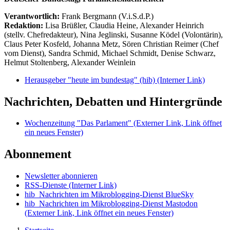
Verantwortlich:
Frank Bergmann (V.i.S.d.P.)
Redaktion:
Lisa Brüßler, Claudia Heine, Alexander Heinrich
(stellv. Chefredakteur), Nina Jeglinski,
Susanne Ködel (Volontärin),
Claus Peter Kosfeld, Johanna Metz, Sören Christian Reimer (Chef
vom Dienst), Sandra Schmid, Michael Schmidt, Denise Schwarz,
Helmut Stoltenberg, Alexander Weinlein
Herausgeber "heute im bundestag" (hib)
(Interner Link)
Nachrichten, Debatten und Hintergründe
Wochenzeitung "Das Parlament"
(Externer Link, Link öffnet
ein neues Fenster)
Abonnement
Newsletter abonnieren
RSS-Dienste
(Interner Link)
hib_Nachrichten im Mikroblogging-Dienst BlueSky
hib_Nachrichten im Mikroblogging-Dienst Mastodon
(Externer Link, Link öffnet ein neues Fenster)