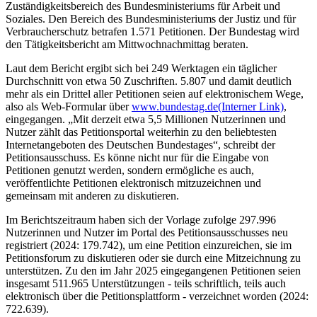
Zuständigkeitsbereich des Bundesministeriums für Arbeit und
Soziales. Den Bereich des Bundesministeriums der Justiz und für
Verbraucherschutz betrafen 1.571 Petitionen. Der Bundestag wird
den Tätigkeitsbericht am Mittwochnachmittag beraten.
Laut dem Bericht ergibt sich bei 249 Werktagen ein täglicher
Durchschnitt von etwa 50 Zuschriften. 5.807 und damit deutlich
mehr als ein Drittel aller Petitionen seien auf elektronischem Wege,
also als Web-Formular über
www.bundestag.de
(Interner Link)
,
eingegangen. „Mit derzeit etwa 5,5 Millionen Nutzerinnen und
Nutzer zählt das Petitionsportal weiterhin zu den beliebtesten
Internetangeboten des Deutschen Bundestages“, schreibt der
Petitionsausschuss. Es könne nicht nur für die Eingabe von
Petitionen genutzt werden, sondern ermögliche es auch,
veröffentlichte Petitionen elektronisch mitzuzeichnen und
gemeinsam mit anderen zu diskutieren.
Im Berichtszeitraum haben sich der Vorlage zufolge 297.996
Nutzerinnen und Nutzer im Portal des Petitionsausschusses neu
registriert (2024: 179.742), um eine Petition einzureichen, sie im
Petitionsforum zu diskutieren oder sie durch eine Mitzeichnung zu
unterstützen. Zu den im Jahr 2025 eingegangenen Petitionen seien
insgesamt 511.965 Unterstützungen - teils schriftlich, teils auch
elektronisch über die Petitionsplattform - verzeichnet worden (2024:
722.639).