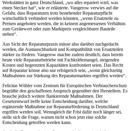
Werkstätten in ganz Deutschland, „wo alles repariert wird, was
einen Stecker hat“, wie er erläuterte. Vangerow verwies auf die
Gefahr, dass Reparaturen trotz bestehender Reparaturpflicht
wirtschaftlich verhindert werden könnten, „wenn Ersatzteile zu
Preisen angeboten werden, die in keinem angemessenen Verhältnis
zum Gerätewert oder zum Marktpreis vergleichbarer Bauteile
stehen“.
Aus Sicht der Reparaturpraxis müsse also darüber nachgedacht
werden, die Austauschbarkeit und Kompatibilität von Ersatzteilen
stärker zu fördern. Vangerow machte zudem deutlich, dass bereits
heute viele Reparaturbetriebe mit Fachkräftemangel, steigenden
Kosten und begrenzten Kapazitäten konfrontiert seien. Das Recht
auf Reparatur könne also nur erfolgreich sein, „wenn gleichzeitig
Maßnahmen zur Stärkung des Reparaturmarktes ergriffen werden“.
Felicitas Wühler vom Zentrum für Europäischen Verbraucherschutz
begrüßte den geschaffenen Anspruch gegenüber den Herstellern. Es
brauche jedoch weitere flankierende Maßnahmen. Der
Gesetzentwurf treffe keine Entscheidung darüber, welche
ergänzende Maßnahme zur Reparaturförderung in Deutschland
ergriffen werden soll. Wenngleich die Frist dafür noch länger sei,
stelle sich die Frage, warum nicht schon jetzt eine solche
Entscheidung getroffen werden kann.