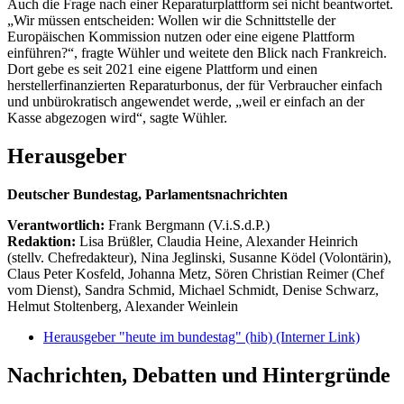
Auch die Frage nach einer Reparaturplattform sei nicht beantwortet.
„Wir müssen entscheiden: Wollen wir die Schnittstelle der
Europäischen Kommission nutzen oder eine eigene Plattform
einführen?“, fragte Wühler und weitete den Blick nach Frankreich.
Dort gebe es seit 2021 eine eigene Plattform und einen
herstellerfinanzierten Reparaturbonus, der für Verbraucher einfach
und unbürokratisch angewendet werde, „weil er einfach an der
Kasse abgezogen wird“, sagte Wühler.
Herausgeber
Deutscher Bundestag, Parlamentsnachrichten
Verantwortlich:
Frank Bergmann (V.i.S.d.P.)
Redaktion:
Lisa Brüßler, Claudia Heine, Alexander Heinrich
(stellv. Chefredakteur), Nina Jeglinski,
Susanne Ködel (Volontärin),
Claus Peter Kosfeld, Johanna Metz, Sören Christian Reimer (Chef
vom Dienst), Sandra Schmid, Michael Schmidt, Denise Schwarz,
Helmut Stoltenberg, Alexander Weinlein
Herausgeber "heute im bundestag" (hib)
(Interner Link)
Nachrichten, Debatten und Hintergründe