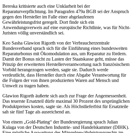
Bereska kritisierte auch eine Unklarheit bei der
Reparaturverpflichtung. Im Paragrafen 479a BGB sei der Anspruch
gegen den Hersteller im Falle einer abgelaufenen
Gewährleistungsfrist geregelt. Dort finde sich ein
Anwendungsverweis auf eine europäische Richtlinie, was für Nicht-
Juristen völlig unverständlich sei.
Keo Sasha Glawion Rigorth von der Verbraucherzentrale
Bundesverband sprach sich für die Einführung eines bundesweiten
Reparaturbonus mit Ökomodulation aus, um Reparatur zu fördern.
Damit der Bonus nicht zu Lasten der Staatskasse geht, müsse das
Prinzip der erweiterten Herstellerverantwortung nach französischem
Vorbild herangezogen werden, sagte sie. Dadurch werde
verdeutlicht, dass Hersteller durch eine Abgabe Verantwortung für
die Folgen der von ihnen produzierten Waren auf Mensch und
Umwelt zu tragen haben.
Glawion Rigorth äußerte sich auch zur Frage der Angemessenheit.
Das teuerste Ersatzteil dürfe maximal 30 Prozent des ursprünglichen
Produktpreises kosten, sagte sie. Als Höchstlieferfrist für Ersatzteile
sah sie fünf Tage als ausreichend an.
Von einem „Gold-Plating“ der Bundesregierung sprach Julian
Kulaga von der Deutschen Industrie- und Handelskammer (DIHK).
Eine mögliche Ausweitung des Mängelgewährleistungsrechts im