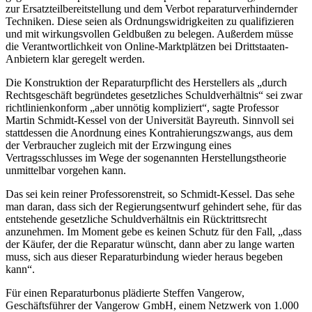
zur Ersatzteilbereitstellung und dem Verbot reparaturverhindernder
Techniken. Diese seien als Ordnungswidrigkeiten zu qualifizieren
und mit wirkungsvollen Geldbußen zu belegen. Außerdem müsse
die Verantwortlichkeit von Online-Marktplätzen bei Drittstaaten-
Anbietern klar geregelt werden.
Die Konstruktion der Reparaturpflicht des Herstellers als „durch
Rechtsgeschäft begründetes gesetzliches Schuldverhältnis“ sei zwar
richtlinienkonform „aber unnötig kompliziert“, sagte Professor
Martin Schmidt-Kessel von der Universität Bayreuth. Sinnvoll sei
stattdessen die Anordnung eines Kontrahierungszwangs, aus dem
der Verbraucher zugleich mit der Erzwingung eines
Vertragsschlusses im Wege der sogenannten Herstellungstheorie
unmittelbar vorgehen kann.
Das sei kein reiner Professorenstreit, so Schmidt-Kessel. Das sehe
man daran, dass sich der Regierungsentwurf gehindert sehe, für das
entstehende gesetzliche Schuldverhältnis ein Rücktrittsrecht
anzunehmen. Im Moment gebe es keinen Schutz für den Fall, „dass
der Käufer, der die Reparatur wünscht, dann aber zu lange warten
muss, sich aus dieser Reparaturbindung wieder heraus begeben
kann“.
Für einen Reparaturbonus plädierte Steffen Vangerow,
Geschäftsführer der Vangerow GmbH, einem Netzwerk von 1.000