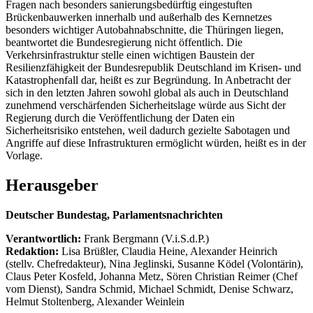
Fragen nach besonders sanierungsbedürftig eingestuften
Brückenbauwerken innerhalb und außerhalb des Kernnetzes
besonders wichtiger Autobahnabschnitte, die Thüringen liegen,
beantwortet die Bundesregierung nicht öffentlich. Die
Verkehrsinfrastruktur stelle einen wichtigen Baustein der
Resilienzfähigkeit der Bundesrepublik Deutschland im Krisen- und
Katastrophenfall dar, heißt es zur Begründung. In Anbetracht der
sich in den letzten Jahren sowohl global als auch in Deutschland
zunehmend verschärfenden Sicherheitslage würde aus Sicht der
Regierung durch die Veröffentlichung der Daten ein
Sicherheitsrisiko entstehen, weil dadurch gezielte Sabotagen und
Angriffe auf diese Infrastrukturen ermöglicht würden, heißt es in der
Vorlage.
Herausgeber
Deutscher Bundestag, Parlamentsnachrichten
Verantwortlich:
Frank Bergmann (V.i.S.d.P.)
Redaktion:
Lisa Brüßler, Claudia Heine, Alexander Heinrich
(stellv. Chefredakteur), Nina Jeglinski,
Susanne Ködel (Volontärin),
Claus Peter Kosfeld, Johanna Metz, Sören Christian Reimer (Chef
vom Dienst), Sandra Schmid, Michael Schmidt, Denise Schwarz,
Helmut Stoltenberg, Alexander Weinlein