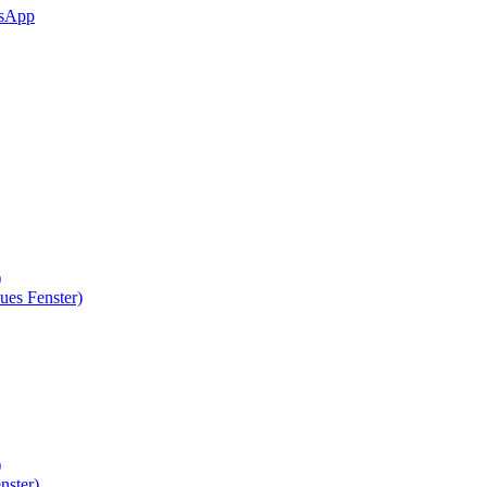
sApp
)
ues Fenster)
)
nster)