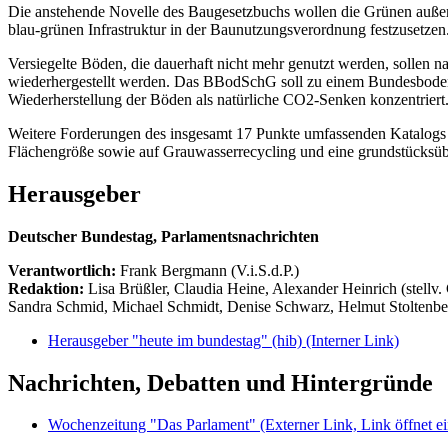
Die anstehende Novelle des Baugesetzbuchs wollen die Grünen außerd
blau-grünen Infrastruktur in der Baunutzungsverordnung festzusetzen. 
Versiegelte Böden, die dauerhaft nicht mehr genutzt werden, sollen
wiederhergestellt werden. Das BBodSchG soll zu einem Bundesbodeng
Wiederherstellung der Böden als natürliche CO2-Senken konzentriert
Weitere Forderungen des insgesamt 17 Punkte umfassenden Katalogs 
Flächengröße sowie auf Grauwasserrecycling und eine grundstücksü
Herausgeber
Deutscher Bundestag, Parlamentsnachrichten
Verantwortlich:
Frank Bergmann (V.i.S.d.P.)
Redaktion:
Lisa Brüßler, Claudia Heine, Alexander Heinrich (stellv.
Sandra Schmid, Michael Schmidt, Denise Schwarz, Helmut Stoltenbe
Herausgeber "heute im bundestag" (hib)
(Interner Link)
Nachrichten, Debatten und Hintergründe
Wochenzeitung "Das Parlament"
(Externer Link, Link öffnet ei