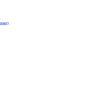
)
nster)