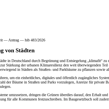
heit — Antrag — hib 483/2026
g von Städten
Städte in Deutschland durch Begrünung und Entsiegelung „klimafit“ zu 
 zur Stärkung der urbanen Klimaresilienz den weit überwiegenden Teil 
erwiegend in Städten als Straßen- und Parkbäume zu pflanzen sowie al
hren, um ein einheitliches, digitales und öffentlich zugängliches S
zahl der Bäume in Straßen und Parks vorzulegen, Anreize für private 
ulegen.
steme umzusetzen, dringen die Grünen überdies darauf, den Erhalt und
ung für alle Kommunen festzuschreiben. Im Baugesetzbuch soll zudem v