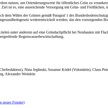
em nutzen, um Orientierungswerte für öffentliches Grün zu verankern
Ziel ist es, eine ausreichende Versorgung mit Grün- und Freiflächen, in
 nach dem Willen der Grünen gemäß Paragraf 1 des Bundesbodenschutzg
esundheitsgesetz weiterentwickelt werden, das den vorsorgenden Bode
.
zielen unter anderem auf eine Gründachpflicht bei Neubauten mit Fla
bergreifende Regenwasserbewirtschaftung.
 Chefredakteur), Nina Jeglinski,
Susanne Ködel (Volontärin),
Claus Pet
rg, Alexander Weinlein
n neues Fenster)