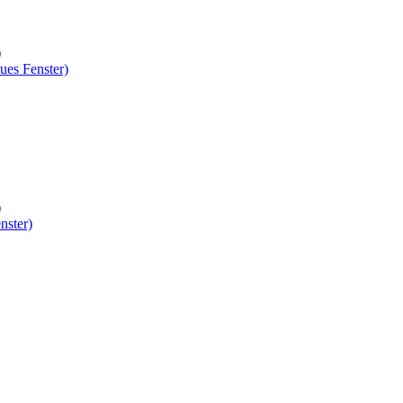
)
ues Fenster)
)
nster)