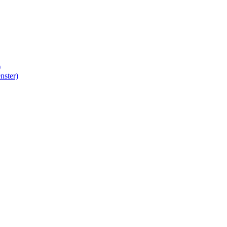
)
nster)