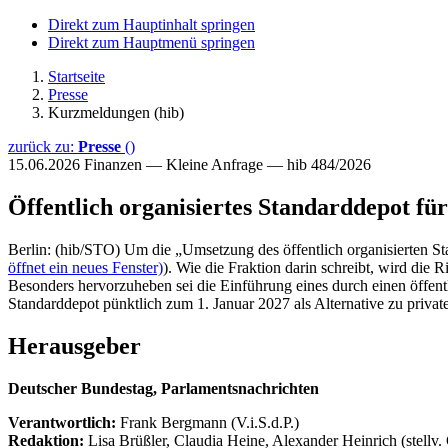
Direkt zum Hauptinhalt springen
Direkt zum Hauptmenü springen
Startseite
Presse
Kurzmeldungen (hib)
zurück zu:
Presse
()
15.06.2026
Finanzen — Kleine Anfrage — hib 484/2026
Öffentlich organisiertes Standarddepot fü
Berlin: (hib/STO) Um die „Umsetzung des öffentlich organisierten Sta
öffnet ein neues Fenster)
). Wie die Fraktion darin schreibt, wird die 
Besonders hervorzuheben sei die Einführung eines durch einen öffentl
Standarddepot pünktlich zum 1. Januar 2027 als Alternative zu priva
Herausgeber
Deutscher Bundestag, Parlamentsnachrichten
Verantwortlich:
Frank Bergmann (V.i.S.d.P.)
Redaktion:
Lisa Brüßler, Claudia Heine, Alexander Heinrich (stellv.