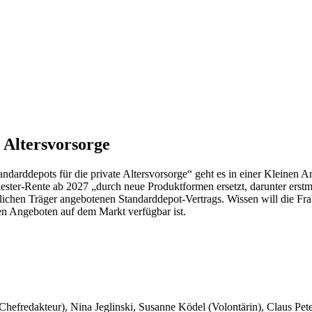
r Altersvorsorge
ndarddepots für die private Altersvorsorge“ geht es in einer Kleinen 
Riester-Rente ab 2027 „durch neue Produktformen ersetzt, darunter erstm
ichen Träger angebotenen Standarddepot-Vertrags. Wissen will die Frakt
ten Angeboten auf dem Markt verfügbar ist.
 Chefredakteur), Nina Jeglinski,
Susanne Ködel (Volontärin),
Claus Pet