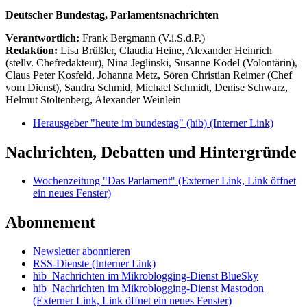
Deutscher Bundestag, Parlamentsnachrichten
Verantwortlich:
Frank Bergmann (V.i.S.d.P.)
Redaktion:
Lisa Brüßler, Claudia Heine, Alexander Heinrich
(stellv. Chefredakteur), Nina Jeglinski,
Susanne Ködel (Volontärin),
Claus Peter Kosfeld, Johanna Metz, Sören Christian Reimer (Chef
vom Dienst), Sandra Schmid, Michael Schmidt, Denise Schwarz,
Helmut Stoltenberg, Alexander Weinlein
Herausgeber "heute im bundestag" (hib)
(Interner Link)
Nachrichten, Debatten und Hintergründe
Wochenzeitung "Das Parlament"
(Externer Link, Link öffnet
ein neues Fenster)
Abonnement
Newsletter abonnieren
RSS-Dienste
(Interner Link)
hib_Nachrichten im Mikroblogging-Dienst BlueSky
hib_Nachrichten im Mikroblogging-Dienst Mastodon
(Externer Link, Link öffnet ein neues Fenster)