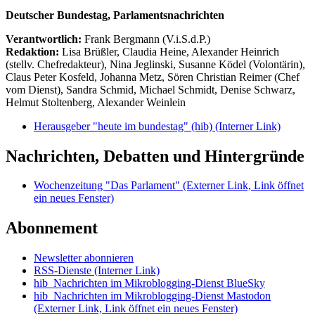
Deutscher Bundestag, Parlamentsnachrichten
Verantwortlich:
Frank Bergmann (V.i.S.d.P.)
Redaktion:
Lisa Brüßler, Claudia Heine, Alexander Heinrich
(stellv. Chefredakteur), Nina Jeglinski,
Susanne Ködel (Volontärin),
Claus Peter Kosfeld, Johanna Metz, Sören Christian Reimer (Chef
vom Dienst), Sandra Schmid, Michael Schmidt, Denise Schwarz,
Helmut Stoltenberg, Alexander Weinlein
Herausgeber "heute im bundestag" (hib)
(Interner Link)
Nachrichten, Debatten und Hintergründe
Wochenzeitung "Das Parlament"
(Externer Link, Link öffnet
ein neues Fenster)
Abonnement
Newsletter abonnieren
RSS-Dienste
(Interner Link)
hib_Nachrichten im Mikroblogging-Dienst BlueSky
hib_Nachrichten im Mikroblogging-Dienst Mastodon
(Externer Link, Link öffnet ein neues Fenster)