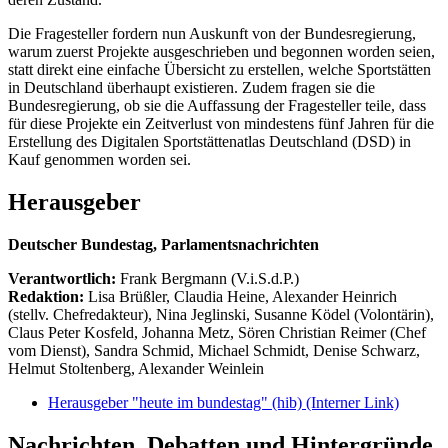
Die Fragesteller fordern nun Auskunft von der Bundesregierung,
warum zuerst Projekte ausgeschrieben und begonnen worden seien,
statt direkt eine einfache Übersicht zu erstellen, welche Sportstätten
in Deutschland überhaupt existieren. Zudem fragen sie die
Bundesregierung, ob sie die Auffassung der Fragesteller teile, dass
für diese Projekte ein Zeitverlust von mindestens fünf Jahren für die
Erstellung des Digitalen Sportstättenatlas Deutschland (DSD) in
Kauf genommen worden sei.
Herausgeber
Deutscher Bundestag, Parlamentsnachrichten
Verantwortlich:
Frank Bergmann (V.i.S.d.P.)
Redaktion:
Lisa Brüßler, Claudia Heine, Alexander Heinrich
(stellv. Chefredakteur), Nina Jeglinski,
Susanne Ködel (Volontärin),
Claus Peter Kosfeld, Johanna Metz, Sören Christian Reimer (Chef
vom Dienst), Sandra Schmid, Michael Schmidt, Denise Schwarz,
Helmut Stoltenberg, Alexander Weinlein
Herausgeber "heute im bundestag" (hib)
(Interner Link)
Nachrichten, Debatten und Hintergründe