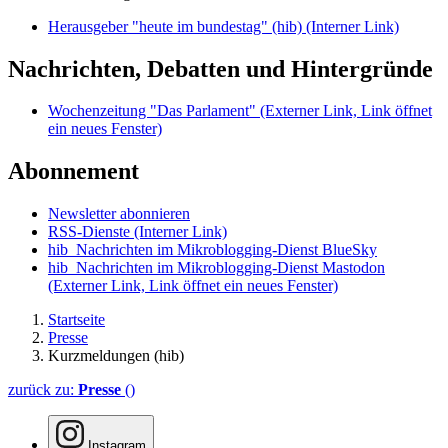
Herausgeber "heute im bundestag" (hib)
(Interner Link)
Nachrichten, Debatten und Hintergründe
Wochenzeitung "Das Parlament"
(Externer Link, Link öffnet
ein neues Fenster)
Abonnement
Newsletter abonnieren
RSS-Dienste
(Interner Link)
hib_Nachrichten im Mikroblogging-Dienst BlueSky
hib_Nachrichten im Mikroblogging-Dienst Mastodon
(Externer Link, Link öffnet ein neues Fenster)
Startseite
Presse
Kurzmeldungen (hib)
zurück zu:
Presse
()
Instagram