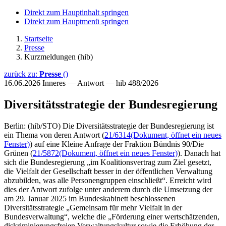
Direkt zum Hauptinhalt springen
Direkt zum Hauptmenü springen
Startseite
Presse
Kurzmeldungen (hib)
zurück zu:
Presse
()
16.06.2026
Inneres — Antwort — hib 488/2026
Diversitätsstrategie der Bundesregierung
Berlin: (hib/STO) Die Diversitätsstrategie der Bundesregierung ist
ein Thema von deren Antwort (
21/6314
(Dokument, öffnet ein neues
Fenster)
) auf eine Kleine Anfrage der Fraktion Bündnis 90/Die
Grünen (
21/5872
(Dokument, öffnet ein neues Fenster)
). Danach hat
sich die Bundesregierung „im Koalitionsvertrag zum Ziel gesetzt,
die Vielfalt der Gesellschaft besser in der öffentlichen Verwaltung
abzubilden, was alle Personengruppen einschließt“. Erreicht wird
dies der Antwort zufolge unter anderem durch die Umsetzung der
am 29. Januar 2025 im Bundeskabinett beschlossenen
Diversitätsstrategie „Gemeinsam für mehr Vielfalt in der
Bundesverwaltung“, welche die „Förderung einer wertschätzenden,
diskriminierungsfreien Verwaltungskultur sowie die Erhöhung der