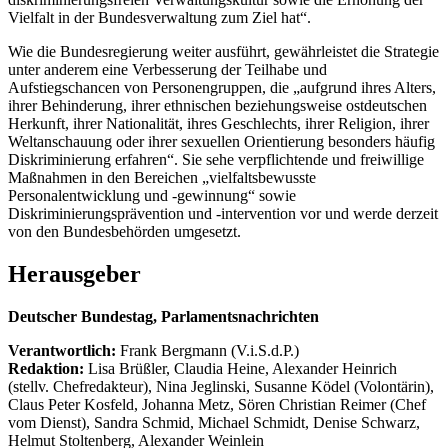
Vielfalt in der Bundesverwaltung zum Ziel hat“.
Wie die Bundesregierung weiter ausführt, gewährleistet die Strategie
unter anderem eine Verbesserung der Teilhabe und
Aufstiegschancen von Personengruppen, die „aufgrund ihres Alters,
ihrer Behinderung, ihrer ethnischen beziehungsweise ostdeutschen
Herkunft, ihrer Nationalität, ihres Geschlechts, ihrer Religion, ihrer
Weltanschauung oder ihrer sexuellen Orientierung besonders häufig
Diskriminierung erfahren“. Sie sehe verpflichtende und freiwillige
Maßnahmen in den Bereichen „vielfaltsbewusste
Personalentwicklung und -gewinnung“ sowie
Diskriminierungsprävention und -intervention vor und werde derzeit
von den Bundesbehörden umgesetzt.
Herausgeber
Deutscher Bundestag, Parlamentsnachrichten
Verantwortlich:
Frank Bergmann (V.i.S.d.P.)
Redaktion:
Lisa Brüßler, Claudia Heine, Alexander Heinrich
(stellv. Chefredakteur), Nina Jeglinski,
Susanne Ködel (Volontärin),
Claus Peter Kosfeld, Johanna Metz, Sören Christian Reimer (Chef
vom Dienst), Sandra Schmid, Michael Schmidt, Denise Schwarz,
Helmut Stoltenberg, Alexander Weinlein