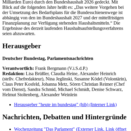
Milliarden Euro) durch den Bundeshaushalt 2026 gedeckt. Mit
Blick auf die folgenden Jahre heißt es: „Das weitere Vorgehen bei
der Umsetzung des Bedarfsplans für die Bundesschienenwege ist
abhängig von den im Bundeshaushalt 2027 und der mittelfristigen
Finanzplanung zur Verfügung stehenden Haushaltsmitteln.“ Die
Ergebnisse des derzeit laufenden Haushaltsaufstellungsverfahrens
seien abzuwarten.
Herausgeber
Deutscher Bundestag, Parlamentsnachrichten
Verantwortlich:
Frank Bergmann (V.i.S.d.P.)
Redaktion:
Lisa Brüßler, Claudia Heine, Alexander Heinrich
(stellv. Chefredakteur), Nina Jeglinski,
Susanne Ködel (Volontärin),
Claus Peter Kosfeld, Johanna Metz, Sören Christian Reimer (Chef
vom Dienst), Sandra Schmid, Michael Schmidt, Denise Schwarz,
Helmut Stoltenberg, Alexander Weinlein
Herausgeber "heute im bundestag" (hib)
(Interner Link)
Nachrichten, Debatten und Hintergründe
Wochenzeitung "Das Parlament"
(Externer Link, Link öffnet