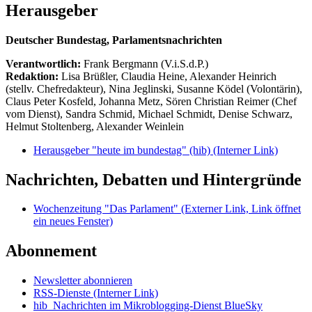
Herausgeber
Deutscher Bundestag, Parlamentsnachrichten
Verantwortlich:
Frank Bergmann (V.i.S.d.P.)
Redaktion:
Lisa Brüßler, Claudia Heine, Alexander Heinrich
(stellv. Chefredakteur), Nina Jeglinski,
Susanne Ködel (Volontärin),
Claus Peter Kosfeld, Johanna Metz, Sören Christian Reimer (Chef
vom Dienst), Sandra Schmid, Michael Schmidt, Denise Schwarz,
Helmut Stoltenberg, Alexander Weinlein
Herausgeber "heute im bundestag" (hib)
(Interner Link)
Nachrichten, Debatten und Hintergründe
Wochenzeitung "Das Parlament"
(Externer Link, Link öffnet
ein neues Fenster)
Abonnement
Newsletter abonnieren
RSS-Dienste
(Interner Link)
hib_Nachrichten im Mikroblogging-Dienst BlueSky