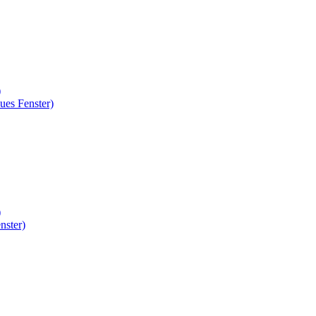
)
ues Fenster)
)
nster)