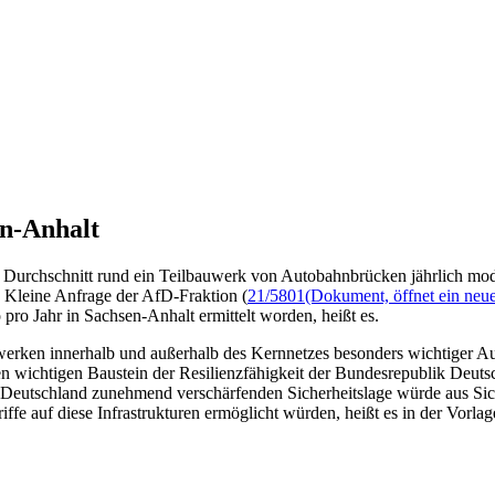
n-Anhalt
m Durchschnitt rund ein Teilbauwerk von Autobahnbrücken jährlich mode
e Kleine Anfrage der AfD-Fraktion (
21/5801
(Dokument, öffnet ein neue
pro Jahr in Sachsen-Anhalt ermittelt worden, heißt es.
erken innerhalb und außerhalb des Kernnetzes besonders wichtiger Aut
inen wichtigen Baustein der Resilienzfähigkeit der Bundesrepublik Deut
 in Deutschland zunehmend verschärfenden Sicherheitslage würde aus Sic
ffe auf diese Infrastrukturen ermöglicht würden, heißt es in der Vorlag