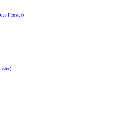
)
ues Fenster)
)
nster)