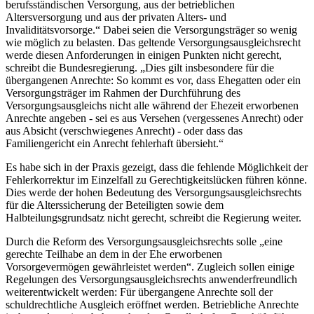
berufsständischen Versorgung, aus der betrieblichen
Altersversorgung und aus der privaten Alters- und
Invaliditätsvorsorge.“ Dabei seien die Versorgungsträger so wenig
wie möglich zu belasten. Das geltende Versorgungsausgleichsrecht
werde diesen Anforderungen in einigen Punkten nicht gerecht,
schreibt die Bundesregierung. „Dies gilt insbesondere für die
übergangenen Anrechte: So kommt es vor, dass Ehegatten oder ein
Versorgungsträger im Rahmen der Durchführung des
Versorgungsausgleichs nicht alle während der Ehezeit erworbenen
Anrechte angeben - sei es aus Versehen (vergessenes Anrecht) oder
aus Absicht (verschwiegenes Anrecht) - oder dass das
Familiengericht ein Anrecht fehlerhaft übersieht.“
Es habe sich in der Praxis gezeigt, dass die fehlende Möglichkeit der
Fehlerkorrektur im Einzelfall zu Gerechtigkeitslücken führen könne.
Dies werde der hohen Bedeutung des Versorgungsausgleichsrechts
für die Alterssicherung der Beteiligten sowie dem
Halbteilungsgrundsatz nicht gerecht, schreibt die Regierung weiter.
Durch die Reform des Versorgungsausgleichsrechts solle „eine
gerechte Teilhabe an dem in der Ehe erworbenen
Vorsorgevermögen gewährleistet werden“. Zugleich sollen einige
Regelungen des Versorgungsausgleichsrechts anwenderfreundlich
weiterentwickelt werden: Für übergangene Anrechte soll der
schuldrechtliche Ausgleich eröffnet werden. Betriebliche Anrechte