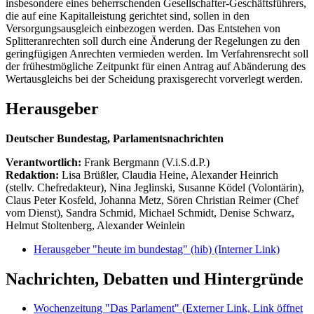
insbesondere eines beherrschenden Gesellschafter-Geschäftsführers,
die auf eine Kapitalleistung gerichtet sind, sollen in den
Versorgungsausgleich einbezogen werden. Das Entstehen von
Splitteranrechten soll durch eine Änderung der Regelungen zu den
geringfügigen Anrechten vermieden werden. Im Verfahrensrecht soll
der frühestmögliche Zeitpunkt für einen Antrag auf Abänderung des
Wertausgleichs bei der Scheidung praxisgerecht vorverlegt werden.
Herausgeber
Deutscher Bundestag, Parlamentsnachrichten
Verantwortlich:
Frank Bergmann (V.i.S.d.P.)
Redaktion:
Lisa Brüßler, Claudia Heine, Alexander Heinrich
(stellv. Chefredakteur), Nina Jeglinski,
Susanne Ködel (Volontärin),
Claus Peter Kosfeld, Johanna Metz, Sören Christian Reimer (Chef
vom Dienst), Sandra Schmid, Michael Schmidt, Denise Schwarz,
Helmut Stoltenberg, Alexander Weinlein
Herausgeber "heute im bundestag" (hib)
(Interner Link)
Nachrichten, Debatten und Hintergründe
Wochenzeitung "Das Parlament"
(Externer Link, Link öffnet