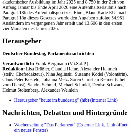
akademischer Ausbildung im Jahr 2025 und 8.750 in der Zeit von
Anfang Januar bis Ende April 2026 eine Aufenthaltserlaubnis nach
Paragraf 18b des Aufenthaltsgesetzes. Eine „Blaue Karte EU“ nach
Paragraf 18g dieses Gesetzes wurde den Angaben zufolge 54.951
Ausländern im vergangenen Jahr erteilt und 13.606 in den ersten
vier Monaten des Jahres 2026.
Herausgeber
Deutscher Bundestag, Parlamentsnachrichten
Verantwortlich:
Frank Bergmann (V.i.S.d.P.)
Redaktion:
Lisa Brüßler, Claudia Heine, Alexander Heinrich
(stellv. Chefredakteur), Nina Jeglinski,
Susanne Ködel (Volontärin),
Claus Peter Kosfeld, Johanna Metz, Sören Christian Reimer (Chef
vom Dienst), Sandra Schmid, Michael Schmidt, Denise Schwarz,
Helmut Stoltenberg, Alexander Weinlein
Herausgeber "heute im bundestag" (hib)
(Interner Link)
Nachrichten, Debatten und Hintergründe
Wochenzeitung "Das Parlament"
(Externer Link, Link öffnet
ein neues Fenster)