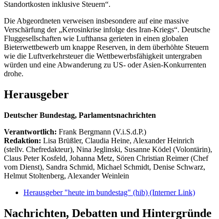
Standortkosten inklusive Steuern“.
Die Abgeordneten verweisen insbesondere auf eine massive
Verschärfung der „Kerosinkrise infolge des Iran-Kriegs“. Deutsche
Fluggesellschaften wie Lufthansa gerieten in einen globalen
Bieterwettbewerb um knappe Reserven, in dem überhöhte Steuern
wie die Luftverkehrsteuer die Wettbewerbsfähigkeit untergraben
würden und eine Abwanderung zu US- oder Asien-Konkurrenten
drohe.
Herausgeber
Deutscher Bundestag, Parlamentsnachrichten
Verantwortlich:
Frank Bergmann (V.i.S.d.P.)
Redaktion:
Lisa Brüßler, Claudia Heine, Alexander Heinrich
(stellv. Chefredakteur), Nina Jeglinski,
Susanne Ködel (Volontärin),
Claus Peter Kosfeld, Johanna Metz, Sören Christian Reimer (Chef
vom Dienst), Sandra Schmid, Michael Schmidt, Denise Schwarz,
Helmut Stoltenberg, Alexander Weinlein
Herausgeber "heute im bundestag" (hib)
(Interner Link)
Nachrichten, Debatten und Hintergründe