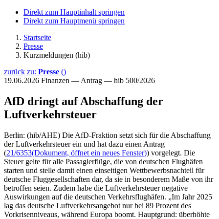
Direkt zum Hauptinhalt springen
Direkt zum Hauptmenü springen
Startseite
Presse
Kurzmeldungen (hib)
zurück zu:
Presse
()
19.06.2026
Finanzen — Antrag — hib 500/2026
AfD dringt auf Abschaffung der
Luftverkehrsteuer
Berlin: (hib/AHE) Die AfD-Fraktion setzt sich für die Abschaffung
der Luftverkehrsteuer ein und hat dazu einen Antrag
(
21/6353
(Dokument, öffnet ein neues Fenster)
) vorgelegt. Die
Steuer gelte für alle Passagierflüge, die von deutschen Flughäfen
starten und stelle damit einen einseitigen Wettbewerbsnachteil für
deutsche Fluggesellschaften dar, da sie in besonderem Maße von ihr
betroffen seien. Zudem habe die Luftverkehrsteuer negative
Auswirkungen auf die deutschen Verkehrsflughäfen. „Im Jahr 2025
lag das deutsche Luftverkehrsangebot nur bei 89 Prozent des
Vorkrisenniveaus, während Europa boomt. Hauptgrund: überhöhte