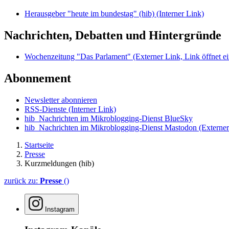
Herausgeber "heute im bundestag" (hib)
(Interner Link)
Nachrichten, Debatten und Hintergründe
Wochenzeitung "Das Parlament"
(Externer Link, Link öffnet ei
Abonnement
Newsletter abonnieren
RSS-Dienste
(Interner Link)
hib_Nachrichten im Mikroblogging-Dienst BlueSky
hib_Nachrichten im Mikroblogging-Dienst Mastodon
(Externer
Startseite
Presse
Kurzmeldungen (hib)
zurück zu:
Presse
()
Instagram