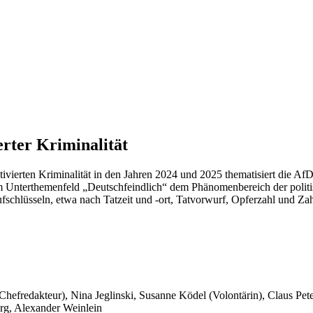
erter Kriminalität
otivierten Kriminalität in den Jahren 2024 und 2025 thematisiert die Af
 Unterthemenfeld „Deutschfeindlich“ dem Phänomenbereich der politisc
 aufschlüsseln, etwa nach Tatzeit und -ort, Tatvorwurf, Opferzahl und Za
 Chefredakteur), Nina Jeglinski,
Susanne Ködel (Volontärin),
Claus Pet
rg, Alexander Weinlein