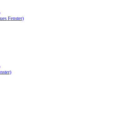
)
ues Fenster)
)
nster)