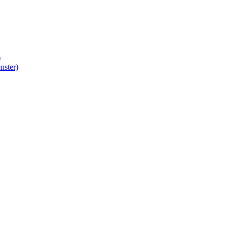
)
nster)