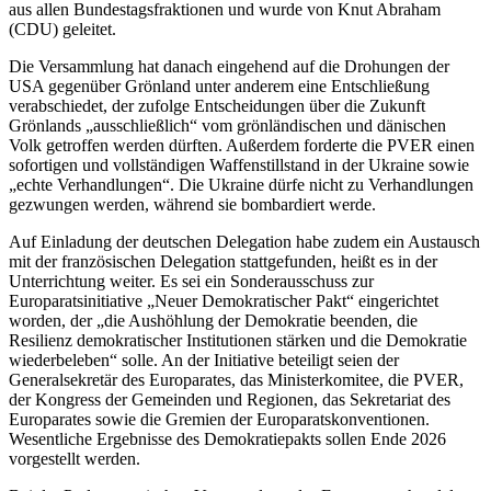
aus allen Bundestagsfraktionen und wurde von Knut Abraham
(CDU) geleitet.
Die Versammlung hat danach eingehend auf die Drohungen der
USA gegenüber Grönland unter anderem eine Entschließung
verabschiedet, der zufolge Entscheidungen über die Zukunft
Grönlands „ausschließlich“ vom grönländischen und dänischen
Volk getroffen werden dürften. Außerdem forderte die PVER einen
sofortigen und vollständigen Waffenstillstand in der Ukraine sowie
„echte Verhandlungen“. Die Ukraine dürfe nicht zu Verhandlungen
gezwungen werden, während sie bombardiert werde.
Auf Einladung der deutschen Delegation habe zudem ein Austausch
mit der französischen Delegation stattgefunden, heißt es in der
Unterrichtung weiter. Es sei ein Sonderausschuss zur
Europaratsinitiative „Neuer Demokratischer Pakt“ eingerichtet
worden, der „die Aushöhlung der Demokratie beenden, die
Resilienz demokratischer Institutionen stärken und die Demokratie
wiederbeleben“ solle. An der Initiative beteiligt seien der
Generalsekretär des Europarates, das Ministerkomitee, die PVER,
der Kongress der Gemeinden und Regionen, das Sekretariat des
Europarates sowie die Gremien der Europaratskonventionen.
Wesentliche Ergebnisse des Demokratiepakts sollen Ende 2026
vorgestellt werden.