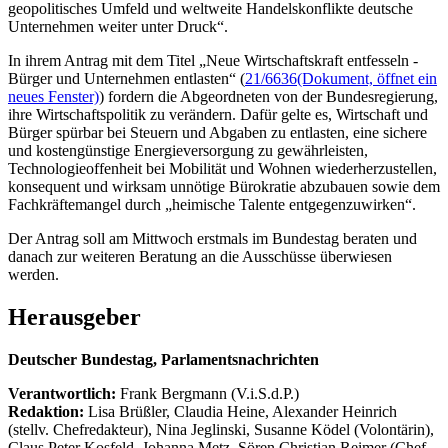
geopolitisches Umfeld und weltweite Handelskonflikte deutsche
Unternehmen weiter unter Druck“.
In ihrem Antrag mit dem Titel „Neue Wirtschaftskraft entfesseln -
Bürger und Unternehmen entlasten“ (
21/6636
(Dokument, öffnet ein
neues Fenster)
) fordern die Abgeordneten von der Bundesregierung,
ihre Wirtschaftspolitik zu verändern. Dafür gelte es, Wirtschaft und
Bürger spürbar bei Steuern und Abgaben zu entlasten, eine sichere
und kostengünstige Energieversorgung zu gewährleisten,
Technologieoffenheit bei Mobilität und Wohnen wiederherzustellen,
konsequent und wirksam unnötige Bürokratie abzubauen sowie dem
Fachkräftemangel durch „heimische Talente entgegenzuwirken“.
Der Antrag soll am Mittwoch erstmals im Bundestag beraten und
danach zur weiteren Beratung an die Ausschüsse überwiesen
werden.
Herausgeber
Deutscher Bundestag, Parlamentsnachrichten
Verantwortlich:
Frank Bergmann (V.i.S.d.P.)
Redaktion:
Lisa Brüßler, Claudia Heine, Alexander Heinrich
(stellv. Chefredakteur), Nina Jeglinski,
Susanne Ködel (Volontärin),
Claus Peter Kosfeld, Johanna Metz, Sören Christian Reimer (Chef