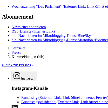
Wochenzeitung "Das Parlament"
(Externer Link, Link öffnet ei
Abonnement
Newsletter abonnieren
RSS-Dienste
(Interner Link)
hib_Nachrichten im Mikroblogging-Dienst BlueSky
hib_Nachrichten im Mikroblogging-Dienst Mastodon
(Externer
Startseite
Presse
Kurzmeldungen (hib)
zurück zu:
Presse
()
Instagram
Instagram-Kanäle
Bundestag
(Externer Link, Link öffnet ein neues Fenster
Bundestagspräsidentin
(Externer Link, Link öffnet ein ne