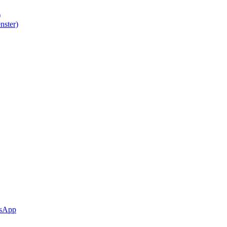
)
nster)
sApp