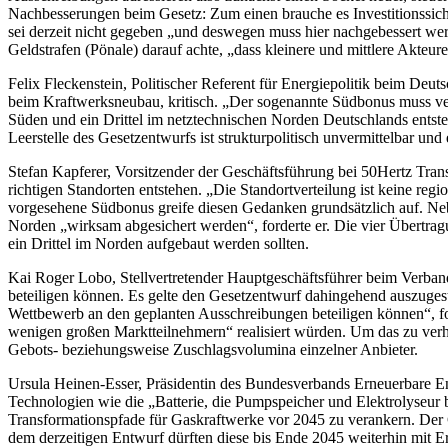
Nachbesserungen beim Gesetz: Zum einen brauche es Investitionssicher
sei derzeit nicht gegeben „und deswegen muss hier nachgebessert wer
Geldstrafen (Pönale) darauf achte, „dass kleinere und mittlere Akteur
Felix Fleckenstein, Politischer Referent für Energiepolitik beim D
beim Kraftwerksneubau, kritisch. „Der sogenannte Südbonus muss verbe
Süden und ein Drittel im netztechnischen Norden Deutschlands entst
Leerstelle des Gesetzentwurfs ist strukturpolitisch unvermittelbar un
Stefan Kapferer, Vorsitzender der Geschäftsführung bei 50Hertz Tran
richtigen Standorten entstehen. „Die Standortverteilung ist keine reg
vorgesehene Südbonus greife diesen Gedanken grundsätzlich auf. Neb
Norden „wirksam abgesichert werden“, forderte er. Die vier Übertragun
ein Drittel im Norden aufgebaut werden sollten.
Kai Roger Lobo, Stellvertretender Hauptgeschäftsführer beim Verb
beteiligen können. Es gelte den Gesetzentwurf dahingehend auszuges
Wettbewerb an den geplanten Ausschreibungen beteiligen können“, fo
wenigen großen Marktteilnehmern“ realisiert würden. Um das zu ver
Gebots- beziehungsweise Zuschlagsvolumina einzelner Anbieter.
Ursula Heinen-Esser, Präsidentin des Bundesverbands Erneuerbare Ener
Technologien wie die „Batterie, die Pumpspeicher und Elektrolyseur b
Transformationspfade für Gaskraftwerke vor 2045 zu verankern. Der G
dem derzeitigen Entwurf dürften diese bis Ende 2045 weiterhin mit E