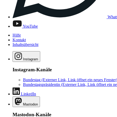
What
YouTube
Hilfe
Kontakt
Inhaltsübersicht
Instagram
Instagram-Kanäle
Bundestag
(Externer Link, Link öffnet ein neues Fenster
Bundestagspräsidentin
(Externer Link, Link öffnet ein ne
LinkedIn
Mastodon
Mastodon-Kanäle