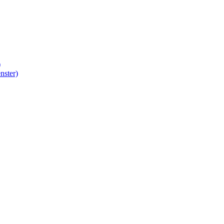
)
nster)