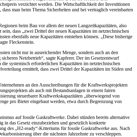
tpreis verzichtet werden. Die Wirtschaftlichkeit der Investitionen
e, dass man beim Thema Sicherheiten und bei vertraglich vereinbarten
Regionen beim Bau vor allem der neuen Langzeitkapazitäten, also
 sein, dass „zwei Drittel der neuen Kapazitäten im netztechnischen
sten ebenfalls neue Kapazitäten entstehen können. „Diese bisherige
agte Fleckenstein.
üssten nicht nur in ausreichender Menge, sondern auch an den
ig sicheren Netzbetrieb“, sagte Kapferer. Der im Gesetzentwurf
die systemisch erforderlichen Kapazitäten im netztechnischen
verteilung ermittelt, dass zwei Drittel der Kapazitäten im Süden und
Unternehmen an den Ausschreibungen für die Kraftwerksprojekten
ungsprojekten als auch mit Bestandsanlagen in einem fairen
isierung steuerbarer Kraftwerkskapazitäten „überwiegend von
menge pro Bieter eingebaut werden, etwa durch Begrenzung von
ismus auf fossile Gaskraftwerke. Dabei stünden bereits alternative
tig in das Gesetz einzubeziehen und gesetzlich konkrete
tung des „H2-ready“-Kriteriums für fossile Gaskraftwerke aus. Nach
Dekarbonisierung über die nächsten Jahrzehnte zu verschleppen.