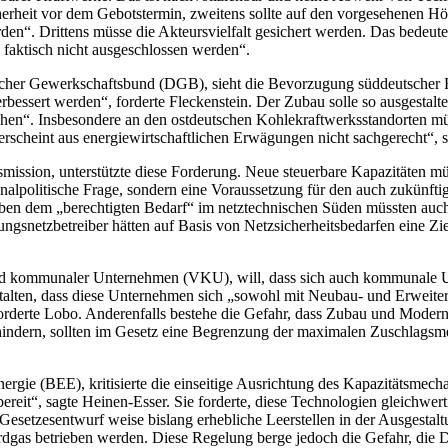
heit vor dem Gebotstermin, zweitens sollte auf den vorgesehenen Höchs
den“. Drittens müsse die Akteursvielfalt gesichert werden. Das bedeut
e faktisch nicht ausgeschlossen werden“.
eutscher Gewerkschaftsbund (DGB), sieht die Bevorzugung süddeutscher 
ssert werden“, forderte Fleckenstein. Der Zubau solle so ausgestaltet
ehen“. Insbesondere an den ostdeutschen Kohlekraftwerksstandorten müs
d erscheint aus energiewirtschaftlichen Erwägungen nicht sachgerecht“, s
smission, unterstützte diese Forderung. Neue steuerbare Kapazitäten m
ionalpolitische Frage, sondern eine Voraussetzung für den auch zukünft
en dem „berechtigten Bedarf“ im netztechnischen Süden müssten auch 
gsnetzbetreiber hätten auf Basis von Netzsicherheitsbedarfen eine Ziel
and kommunaler Unternehmen (VKU), will, dass sich auch kommunale 
talten, dass diese Unternehmen sich „sowohl mit Neubau- und Erweiter
rderte Lobo. Anderenfalls bestehe die Gefahr, dass Zubau und Modern
hindern, sollten im Gesetz eine Begrenzung der maximalen Zuschlags
gie (BEE), kritisierte die einseitige Ausrichtung des Kapazitätsmechan
ereit“, sagte Heinen-Esser. Sie forderte, diese Technologien gleichwer
esetzesentwurf weise bislang erhebliche Leerstellen in der Ausgestal
rdgas betrieben werden. Diese Regelung berge jedoch die Gefahr, die 