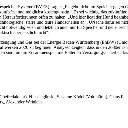
speicher Systeme (BVES), sagte: „Es geht nicht um Speicher gegen G
kunftsfest und möglichst kostengünstig.“ Es sei wichtig, das zukünftige
 Herausforderungen offen zu halten. „Und hier liegt der Hund begrab
hnologische, starre und teure Handschellen an“. Ursache dafür sei ni
icht notwendig seien und letztlich auch nur für Speicher und neue Tech
tisch aber letztlich nicht“.
 - Erzeugung und Gas bei der Energie Baden-Württemberg (EnBW) (Union
aftwerken 2026 zu beginnen. Analysen zeigten, dass in den 2030er Jah
den sind, um im Zusammenspiel mit Batterien Versorgungssicherheit bis 
 Chefredakteur), Nina Jeglinski,
Susanne Ködel (Volontärin),
Claus Pet
rg, Alexander Weinlein