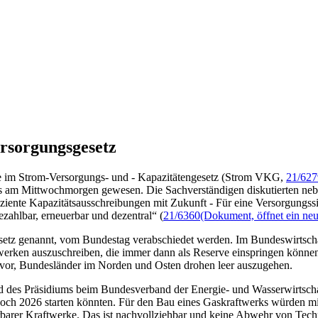
rsorgungsgesetz
die im Strom-Versorgungs- und - Kapazitätengesetz (Strom VKG,
21/627
usses am Mittwochmorgen gewesen. Die Sachverständigen diskutierten
ziente Kapazitätsausschreibungen mit Zukunft - Für eine Versorgungssic
zahlbar, erneuerbar und dezentral“ (
21/6360
(Dokument, öffnet ein neu
 genannt, vom Bundestag verabschiedet werden. Im Bundeswirtschaftsmi
twerken auszuschreiben, die immer dann als Reserve einspringen könn
 vor, Bundesländer im Norden und Osten drohen leer auszugehen.
d des Präsidiums beim Bundesverband der Energie- und Wasserwirtschaft
2026 starten könnten. Für den Bau eines Gaskraftwerks würden mindes
rbarer Kraftwerke. Das ist nachvollziehbar und keine Abwehr von Techn