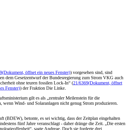
9
(Dokument, öffnet ein neues Fenster)
) vorgesehen sind, sind
 neben dem Gesetzentwurf der Bundesregierung zum Strom VKG auch
herheit ohne teuren fossilen Lock-In“ (
21/6369
(Dokument, öffnet
es Fenster)
) der Fraktion Die Linke.
nisterium gilt es als „zentraler Meilenstein für die
en, wenn Wind- und Solaranlagen nicht genug Strom produzieren.
 (BDEW), betonte, es sei wichtig, dass der Zeitplan eingehalten
tens fünf Jahre veranschlagt - daher dränge die Zeit. „Die ersten
ologieoffenheit“, sagte Andreae. Doch sie forderte drei