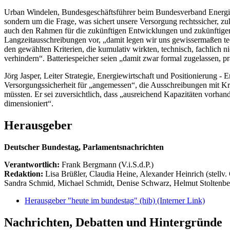
Urban Windelen, Bundesgeschäftsführer beim Bundesverband Energie
sondern um die Frage, was sichert unsere Versorgung rechtssicher, zu
auch den Rahmen für die zukünftigen Entwicklungen und zukünftigen
Langzeitausschreibungen vor, „damit legen wir uns gewissermaßen tec
den gewählten Kriterien, die kumulativ wirkten, technisch, fachlich n
verhindern“. Batteriespeicher seien „damit zwar formal zugelassen, prak
Jörg Jasper, Leiter Strategie, Energiewirtschaft und Positionierung
Versorgungssicherheit für „angemessen“, die Ausschreibungen mit Kr
müssten. Er sei zuversichtlich, dass „ausreichend Kapazitäten vorhan
dimensioniert“.
Herausgeber
Deutscher Bundestag, Parlamentsnachrichten
Verantwortlich:
Frank Bergmann (V.i.S.d.P.)
Redaktion:
Lisa Brüßler, Claudia Heine, Alexander Heinrich (stellv.
Sandra Schmid, Michael Schmidt, Denise Schwarz, Helmut Stoltenbe
Herausgeber "heute im bundestag" (hib)
(Interner Link)
Nachrichten, Debatten und Hintergründe