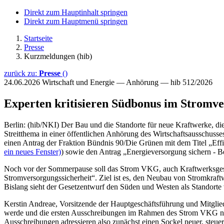
Direkt zum Hauptinhalt springen
Direkt zum Hauptmenü springen
Startseite
Presse
Kurzmeldungen (hib)
zurück zu:
Presse
()
24.06.2026
Wirtschaft und Energie — Anhörung — hib 512/2026
Experten kritisieren Südbonus im Stromve
Berlin: (hib/NKI) Der Bau und die Standorte für neue Kraftwerke, 
Streitthema in einer öffentlichen Anhörung des Wirtschaftsaussch
einen Antrag der Fraktion Bündnis 90/Die Grünen mit dem Titel „Effi
ein neues Fenster)
) sowie den Antrag „Energieversorgung sichern - Be
Noch vor der Sommerpause soll das Strom VKG, auch Kraftwerksgesetz
Stromversorgungssicherheit“. Ziel ist es, den Neubau von Stromkraf
Bislang sieht der Gesetzentwurf den Süden und Westen als Standorte
Kerstin Andreae, Vorsitzende der Hauptgeschäftsführung und Mitglie
werde und die ersten Ausschreibungen im Rahmen des Strom VKG noch 
Ausschreibungen adressieren also zunächst einen Sockel neuer, steue