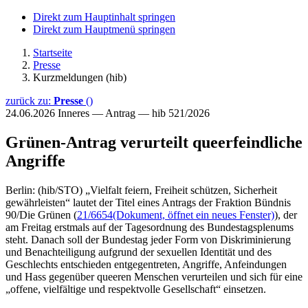
Direkt zum Hauptinhalt springen
Direkt zum Hauptmenü springen
Startseite
Presse
Kurzmeldungen (hib)
zurück zu:
Presse
()
24.06.2026
Inneres — Antrag — hib 521/2026
Grünen-Antrag verurteilt queerfeindliche
Angriffe
Berlin: (hib/STO) „Vielfalt feiern, Freiheit schützen, Sicherheit
gewährleisten“ lautet der Titel eines Antrags der Fraktion Bündnis
90/Die Grünen (
21/6654
(Dokument, öffnet ein neues Fenster)
), der
am Freitag erstmals auf der Tagesordnung des Bundestagsplenums
steht. Danach soll der Bundestag jeder Form von Diskriminierung
und Benachteiligung aufgrund der sexuellen Identität und des
Geschlechts entschieden entgegentreten, Angriffe, Anfeindungen
und Hass gegenüber queeren Menschen verurteilen und sich für eine
„offene, vielfältige und respektvolle Gesellschaft“ einsetzen.