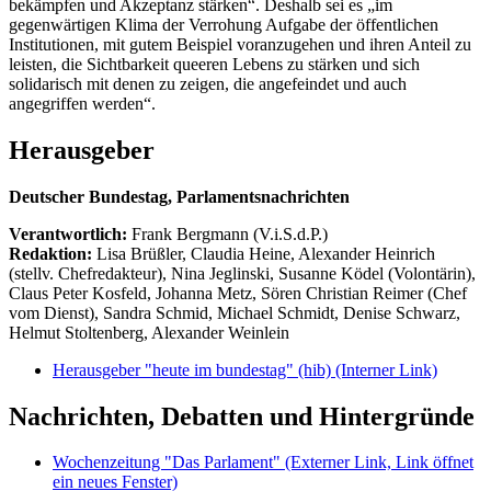
bekämpfen und Akzeptanz stärken“. Deshalb sei es „im
gegenwärtigen Klima der Verrohung Aufgabe der öffentlichen
Institutionen, mit gutem Beispiel voranzugehen und ihren Anteil zu
leisten, die Sichtbarkeit queeren Lebens zu stärken und sich
solidarisch mit denen zu zeigen, die angefeindet und auch
angegriffen werden“.
Herausgeber
Deutscher Bundestag, Parlamentsnachrichten
Verantwortlich:
Frank Bergmann (V.i.S.d.P.)
Redaktion:
Lisa Brüßler, Claudia Heine, Alexander Heinrich
(stellv. Chefredakteur), Nina Jeglinski,
Susanne Ködel (Volontärin),
Claus Peter Kosfeld, Johanna Metz, Sören Christian Reimer (Chef
vom Dienst), Sandra Schmid, Michael Schmidt, Denise Schwarz,
Helmut Stoltenberg, Alexander Weinlein
Herausgeber "heute im bundestag" (hib)
(Interner Link)
Nachrichten, Debatten und Hintergründe
Wochenzeitung "Das Parlament"
(Externer Link, Link öffnet
ein neues Fenster)