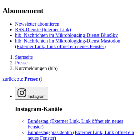
Abonnement
Newsletter abonnieren
RSS-Dienste
(Interner Link)
hib_Nachrichten im Mikroblogging-Dienst BlueSky
hib_Nachrichten im Mikroblogging-Dienst Mastodon
(Externer Link, Link öffnet ein neues Fenster)
Startseite
Presse
Kurzmeldungen (hib)
zurück zu:
Presse
()
Instagram
Instagram-Kanäle
Bundestag
(Externer Link, Link öffnet ein neues
Fenster)
Bundestagspräsidentin
(Externer Link, Link öffnet ein
neues Fenster)