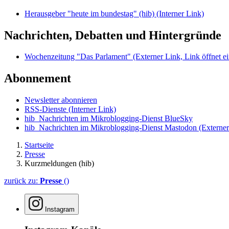
Herausgeber "heute im bundestag" (hib)
(Interner Link)
Nachrichten, Debatten und Hintergründe
Wochenzeitung "Das Parlament"
(Externer Link, Link öffnet ei
Abonnement
Newsletter abonnieren
RSS-Dienste
(Interner Link)
hib_Nachrichten im Mikroblogging-Dienst BlueSky
hib_Nachrichten im Mikroblogging-Dienst Mastodon
(Externer
Startseite
Presse
Kurzmeldungen (hib)
zurück zu:
Presse
()
Instagram