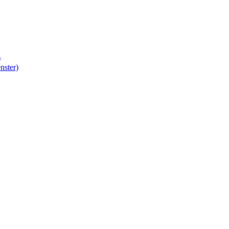
)
nster)