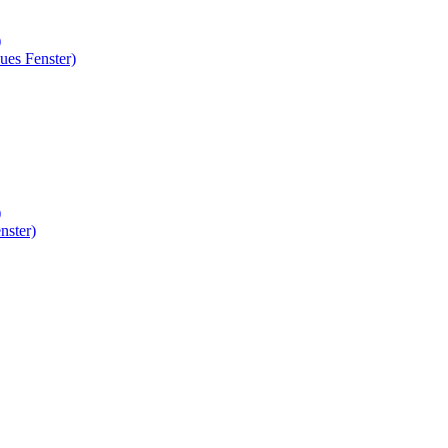
)
ues Fenster)
)
nster)