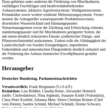
Dazu gehörten unter anderem die Förderung von Mischkulturen,
vielfältigen Fruchtfolgen und biodiversitätsfördernden
Anbausystemen, inklusive Agroforstsysteme, Waldgartensysteme,
Permakultur sowie weitere resiliente Mehrnutzungssysteme. Ferner
nennen die Antragsteller wassersparende Produktionsweisen,
dezentralen Wasserrückhalt und klimaangepasstes
Wassermanagement sowie die Züchtung und Erforschung robuster,
standortangepasster und für Mischkulturen geeigneter Sorten, die
mit einem deutlich reduzierten Einsatz synthetischer Dünge- und
Pflanzenschutzmittel auskommen. Zudem solle die Abhängigkeit der
Landwirtschaft von fossilen Energieträgern, importierten
Futtermitteln und mineralischen Düngemitteln deutlich reduziert und
die Förderung des Anbaus heimischer Eiweißpflanzen gestärkt
werden.
Herausgeber
Deutscher Bundestag, Parlamentsnachrichten
Verantwortlich:
Frank Bergmann (V.i.S.d.P.)
Redaktion:
Lisa Brüßler, Claudia Heine, Alexander Heinrich
(stellv. Chefredakteur), Nina Jeglinski,
Susanne Ködel (Volontärin),
Claus Peter Kosfeld, Johanna Metz, Sören Christian Reimer (Chef
vom Dienst), Sandra Schmid, Michael Schmidt, Denise Schwarz,