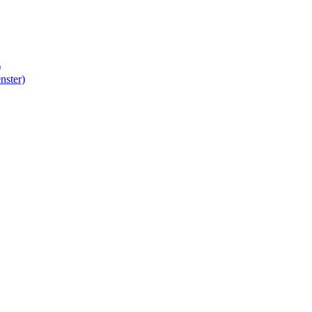
)
nster)