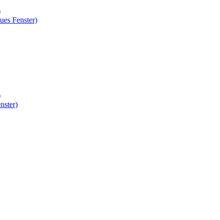
)
ues Fenster)
)
nster)