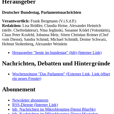
Herausgeber
Deutscher Bundestag, Parlamentsnachrichten
Verantwortlich:
Frank Bergmann (V.i.S.d.P.)
Redaktion:
Lisa Brüßler, Claudia Heine, Alexander Heinrich
(stellv. Chefredakteur), Nina Jeglinski,
Susanne Ködel (Volontärin),
Claus Peter Kosfeld, Johanna Metz, Sören Christian Reimer (Chef
vom Dienst), Sandra Schmid, Michael Schmidt, Denise Schwarz,
Helmut Stoltenberg, Alexander Weinlein
Herausgeber "heute im bundestag" (hib)
(Interner Link)
Nachrichten, Debatten und Hintergründe
Wochenzeitung "Das Parlament"
(Externer Link, Link öffnet
ein neues Fenster)
Abonnement
Newsletter abonnieren
RSS-Dienste
(Interner Link)
hib_Nachrichten im Mikroblogging-Dienst BlueSky
hib_Nachrichten im Mikroblogging-Dienst Mastodon