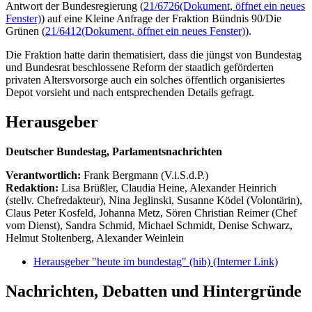
Antwort der Bundesregierung (
21/6726
(Dokument, öffnet ein neues
Fenster)
) auf eine Kleine Anfrage der Fraktion Bündnis 90/Die
Grünen (
21/6412
(Dokument, öffnet ein neues Fenster)
).
Die Fraktion hatte darin thematisiert, dass die jüngst von Bundestag
und Bundesrat beschlossene Reform der staatlich geförderten
privaten Altersvorsorge auch ein solches öffentlich organisiertes
Depot vorsieht und nach entsprechenden Details gefragt.
Herausgeber
Deutscher Bundestag, Parlamentsnachrichten
Verantwortlich:
Frank Bergmann (V.i.S.d.P.)
Redaktion:
Lisa Brüßler, Claudia Heine, Alexander Heinrich
(stellv. Chefredakteur), Nina Jeglinski,
Susanne Ködel (Volontärin),
Claus Peter Kosfeld, Johanna Metz, Sören Christian Reimer (Chef
vom Dienst), Sandra Schmid, Michael Schmidt, Denise Schwarz,
Helmut Stoltenberg, Alexander Weinlein
Herausgeber "heute im bundestag" (hib)
(Interner Link)
Nachrichten, Debatten und Hintergründe