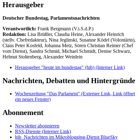
Herausgeber
Deutscher Bundestag, Parlamentsnachrichten
Verantwortlich:
Frank Bergmann (V.i.S.d.P.)
Redaktion:
Lisa Brüßler, Claudia Heine, Alexander Heinrich
(stellv. Chefredakteur), Nina Jeglinski,
Susanne Ködel (Volontärin),
Claus Peter Kosfeld, Johanna Metz, Sören Christian Reimer (Chef
vom Dienst), Sandra Schmid, Michael Schmidt, Denise Schwarz,
Helmut Stoltenberg, Alexander Weinlein
Herausgeber "heute im bundestag" (hib)
(Interner Link)
Nachrichten, Debatten und Hintergründe
Wochenzeitung "Das Parlament"
(Externer Link, Link öffnet
ein neues Fenster)
Abonnement
Newsletter abonnieren
RSS-Dienste
(Interner Link)
hib_Nachrichten im Mikroblogging-Dienst BlueSky