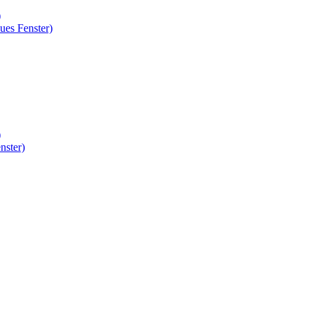
)
ues Fenster)
)
nster)