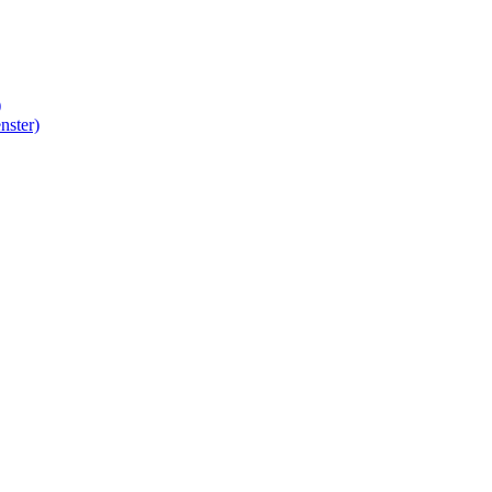
)
nster)