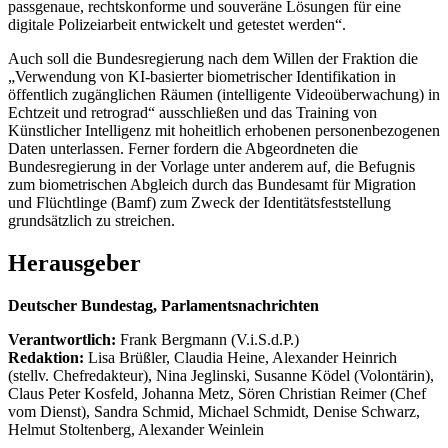
passgenaue, rechtskonforme und souveräne Lösungen für eine
digitale Polizeiarbeit entwickelt und getestet werden“.
Auch soll die Bundesregierung nach dem Willen der Fraktion die
„Verwendung von KI-basierter biometrischer Identifikation in
öffentlich zugänglichen Räumen (intelligente Videoüberwachung) in
Echtzeit und retrograd“ ausschließen und das Training von
Künstlicher Intelligenz mit hoheitlich erhobenen personenbezogenen
Daten unterlassen. Ferner fordern die Abgeordneten die
Bundesregierung in der Vorlage unter anderem auf, die Befugnis
zum biometrischen Abgleich durch das Bundesamt für Migration
und Flüchtlinge (Bamf) zum Zweck der Identitätsfeststellung
grundsätzlich zu streichen.
Herausgeber
Deutscher Bundestag, Parlamentsnachrichten
Verantwortlich:
Frank Bergmann (V.i.S.d.P.)
Redaktion:
Lisa Brüßler, Claudia Heine, Alexander Heinrich
(stellv. Chefredakteur), Nina Jeglinski,
Susanne Ködel (Volontärin),
Claus Peter Kosfeld, Johanna Metz, Sören Christian Reimer (Chef
vom Dienst), Sandra Schmid, Michael Schmidt, Denise Schwarz,
Helmut Stoltenberg, Alexander Weinlein