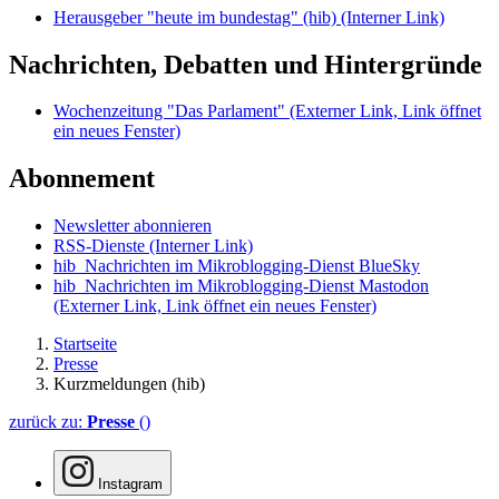
Herausgeber "heute im bundestag" (hib)
(Interner Link)
Nachrichten, Debatten und Hintergründe
Wochenzeitung "Das Parlament"
(Externer Link, Link öffnet
ein neues Fenster)
Abonnement
Newsletter abonnieren
RSS-Dienste
(Interner Link)
hib_Nachrichten im Mikroblogging-Dienst BlueSky
hib_Nachrichten im Mikroblogging-Dienst Mastodon
(Externer Link, Link öffnet ein neues Fenster)
Startseite
Presse
Kurzmeldungen (hib)
zurück zu:
Presse
()
Instagram