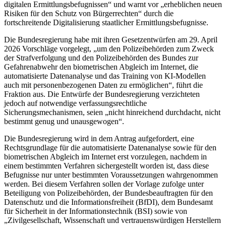
digitalen Ermittlungsbefugnissen“ und warnt vor „erheblichen neuen
Risiken für den Schutz von Bürgerrechten“ durch die
fortschreitende Digitalisierung staatlicher Ermittlungsbefugnisse.
Die Bundesregierung habe mit ihren Gesetzentwürfen am 29. April
2026 Vorschläge vorgelegt, „um den Polizeibehörden zum Zweck
der Strafverfolgung und den Polizeibehörden des Bundes zur
Gefahrenabwehr den biometrischen Abgleich im Internet, die
automatisierte Datenanalyse und das Training von KI-Modellen
auch mit personenbezogenen Daten zu ermöglichen“, führt die
Fraktion aus. Die Entwürfe der Bundesregierung verzichteten
jedoch auf notwendige verfassungsrechtliche
Sicherungsmechanismen, seien „nicht hinreichend durchdacht, nicht
bestimmt genug und unausgewogen“.
Die Bundesregierung wird in dem Antrag aufgefordert, eine
Rechtsgrundlage für die automatisierte Datenanalyse sowie für den
biometrischen Abgleich im Internet erst vorzulegen, nachdem in
einem bestimmten Verfahren sichergestellt worden ist, dass diese
Befugnisse nur unter bestimmten Voraussetzungen wahrgenommen
werden. Bei diesem Verfahren sollen der Vorlage zufolge unter
Beteiligung von Polizeibehörden, der Bundesbeauftragten für den
Datenschutz und die Informationsfreiheit (BfDI), dem Bundesamt
für Sicherheit in der Informationstechnik (BSI) sowie von
„Zivilgesellschaft, Wissenschaft und vertrauenswürdigen Herstellern