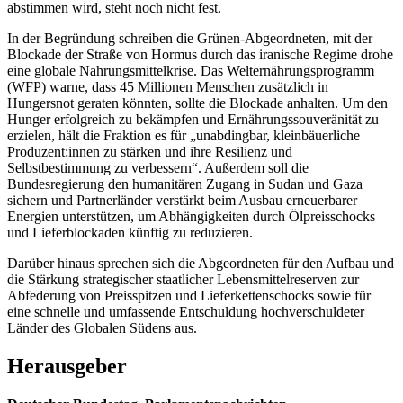
abstimmen wird, steht noch nicht fest.
In der Begründung schreiben die Grünen-Abgeordneten, mit der
Blockade der Straße von Hormus durch das iranische Regime drohe
eine globale Nahrungsmittelkrise. Das Welternährungsprogramm
(WFP) warne, dass 45 Millionen Menschen zusätzlich in
Hungersnot geraten könnten, sollte die Blockade anhalten. Um den
Hunger erfolgreich zu bekämpfen und Ernährungssouveränität zu
erzielen, hält die Fraktion es für „unabdingbar, kleinbäuerliche
Produzent:innen zu stärken und ihre Resilienz und
Selbstbestimmung zu verbessern“. Außerdem soll die
Bundesregierung den humanitären Zugang in Sudan und Gaza
sichern und Partnerländer verstärkt beim Ausbau erneuerbarer
Energien unterstützen, um Abhängigkeiten durch Ölpreisschocks
und Lieferblockaden künftig zu reduzieren.
Darüber hinaus sprechen sich die Abgeordneten für den Aufbau und
die Stärkung strategischer staatlicher Lebensmittelreserven zur
Abfederung von Preisspitzen und Lieferkettenschocks sowie für
eine schnelle und umfassende Entschuldung hochverschuldeter
Länder des Globalen Südens aus.
Herausgeber