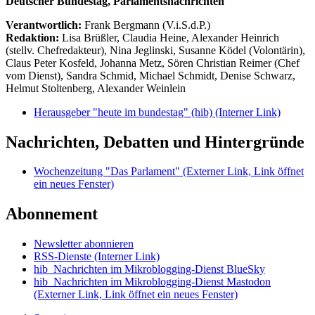
Deutscher Bundestag, Parlamentsnachrichten
Verantwortlich:
Frank Bergmann (V.i.S.d.P.)
Redaktion:
Lisa Brüßler, Claudia Heine, Alexander Heinrich
(stellv. Chefredakteur), Nina Jeglinski,
Susanne Ködel (Volontärin),
Claus Peter Kosfeld, Johanna Metz, Sören Christian Reimer (Chef
vom Dienst), Sandra Schmid, Michael Schmidt, Denise Schwarz,
Helmut Stoltenberg, Alexander Weinlein
Herausgeber "heute im bundestag" (hib)
(Interner Link)
Nachrichten, Debatten und Hintergründe
Wochenzeitung "Das Parlament"
(Externer Link, Link öffnet
ein neues Fenster)
Abonnement
Newsletter abonnieren
RSS-Dienste
(Interner Link)
hib_Nachrichten im Mikroblogging-Dienst BlueSky
hib_Nachrichten im Mikroblogging-Dienst Mastodon
(Externer Link, Link öffnet ein neues Fenster)