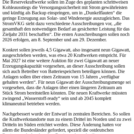
Die Reservekraftwerke sollen im Zuge des geplanten schrittweisen
Kohleausstiegs die Versorgungssicherheit mit Strom gewährleisten
und künftig als Backup einspringen, um in „Dunkelflauten“ die
geringe Erzeugung aus Solar- und Windenergie auszugleichen. Das
StromVKG sieht dazu verschiedene Ausschreibungen vor, „die
gesamthaft den notwendigen Bedarf an gesicherter Leistung für das
Zieljahr 2031 beschaffen“. Die ersten Ausschreibungen sollen noch
2026 erfolgen, am 8. September und am 29. Dezember.
Konkret sollen jeweils 4,5 Gigawatt, also insgesamt neun Gigawatt,
ausgeschrieben werden, was etwa 20 Kraftwerken entspricht. Für
Mai 2027 ist eine weitere Auktion für zwei Gigawatt an neuer
Erzeugungskapazität vorgesehen, an dieser Ausschreibung sollen
sich auch Betreiber von Batteriespeichern beteiligen können. Die
Anlagen sollen über einen Zeitraum von 15 Jahren „verfügbar
gehalten werden“. Für neun Gigawatt der Ausschreibungsmenge sei
vorgesehen, dass die Anlagen über einen längeren Zeitraum am
Stück Strom bereitstellen könnten. Die neuen Kraftwerke müssten
zwingend „Wasserstoff-ready“ sein und ab 2045 komplett
klimaneutral betrieben werden.
Nachgebessert wurde der Entwurf in zentralen Bereichen. So sollen
die Kraftwerkstandorte nun zu einem Drittel im Norden und zu zwei
Dritteln im Süden errichtet werden. Diese Änderung hatten vor
allem die Bundesländer gefordert, speziell die ostdeutschen