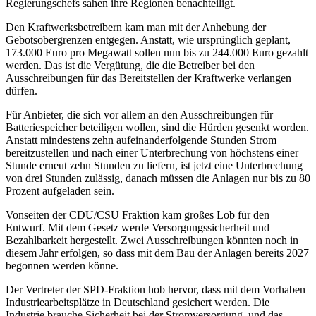
Regierungschefs sahen ihre Regionen benachteiligt.
Den Kraftwerksbetreibern kam man mit der Anhebung der
Gebotsobergrenzen entgegen. Anstatt, wie ursprünglich geplant,
173.000 Euro pro Megawatt sollen nun bis zu 244.000 Euro gezahlt
werden. Das ist die Vergütung, die die Betreiber bei den
Ausschreibungen für das Bereitstellen der Kraftwerke verlangen
dürfen.
Für Anbieter, die sich vor allem an den Ausschreibungen für
Batteriespeicher beteiligen wollen, sind die Hürden gesenkt worden.
Anstatt mindestens zehn aufeinanderfolgende Stunden Strom
bereitzustellen und nach einer Unterbrechung von höchstens einer
Stunde erneut zehn Stunden zu liefern, ist jetzt eine Unterbrechung
von drei Stunden zulässig, danach müssen die Anlagen nur bis zu 80
Prozent aufgeladen sein.
Vonseiten der CDU/CSU Fraktion kam großes Lob für den
Entwurf. Mit dem Gesetz werde Versorgungssicherheit und
Bezahlbarkeit hergestellt. Zwei Ausschreibungen könnten noch in
diesem Jahr erfolgen, so dass mit dem Bau der Anlagen bereits 2027
begonnen werden könne.
Der Vertreter der SPD-Fraktion hob hervor, dass mit dem Vorhaben
Industriearbeitsplätze in Deutschland gesichert werden. Die
Industrie brauche Sicherheit bei der Stromversorgung, und das