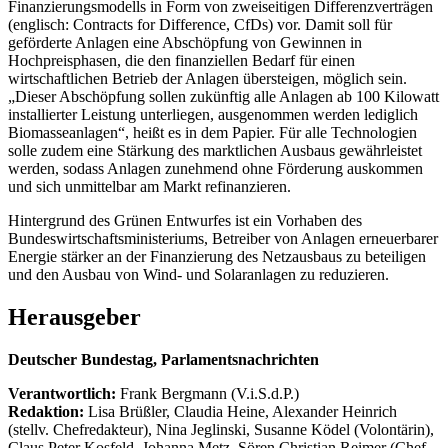
Finanzierungsmodells in Form von zweiseitigen Differenzverträgen
(englisch: Contracts for Difference, CfDs) vor. Damit soll für
geförderte Anlagen eine Abschöpfung von Gewinnen in
Hochpreisphasen, die den finanziellen Bedarf für einen
wirtschaftlichen Betrieb der Anlagen übersteigen, möglich sein.
„Dieser Abschöpfung sollen zukünftig alle Anlagen ab 100 Kilowatt
installierter Leistung unterliegen, ausgenommen werden lediglich
Biomasseanlagen“, heißt es in dem Papier. Für alle Technologien
solle zudem eine Stärkung des marktlichen Ausbaus gewährleistet
werden, sodass Anlagen zunehmend ohne Förderung auskommen
und sich unmittelbar am Markt refinanzieren.
Hintergrund des Grünen Entwurfes ist ein Vorhaben des
Bundeswirtschaftsministeriums, Betreiber von Anlagen erneuerbarer
Energie stärker an der Finanzierung des Netzausbaus zu beteiligen
und den Ausbau von Wind- und Solaranlagen zu reduzieren.
Herausgeber
Deutscher Bundestag, Parlamentsnachrichten
Verantwortlich:
Frank Bergmann (V.i.S.d.P.)
Redaktion:
Lisa Brüßler, Claudia Heine, Alexander Heinrich
(stellv. Chefredakteur), Nina Jeglinski,
Susanne Ködel (Volontärin),
Claus Peter Kosfeld, Johanna Metz, Sören Christian Reimer (Chef