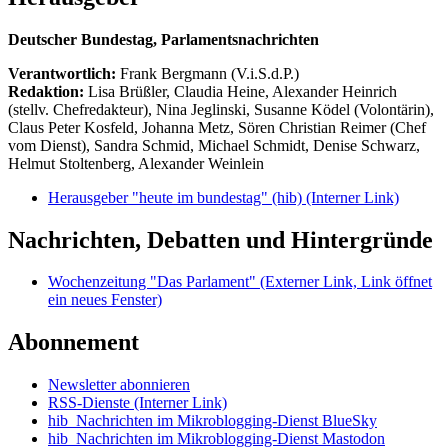
Deutscher Bundestag, Parlamentsnachrichten
Verantwortlich:
Frank Bergmann (V.i.S.d.P.)
Redaktion:
Lisa Brüßler, Claudia Heine, Alexander Heinrich
(stellv. Chefredakteur), Nina Jeglinski,
Susanne Ködel (Volontärin),
Claus Peter Kosfeld, Johanna Metz, Sören Christian Reimer (Chef
vom Dienst), Sandra Schmid, Michael Schmidt, Denise Schwarz,
Helmut Stoltenberg, Alexander Weinlein
Herausgeber "heute im bundestag" (hib)
(Interner Link)
Nachrichten, Debatten und Hintergründe
Wochenzeitung "Das Parlament"
(Externer Link, Link öffnet
ein neues Fenster)
Abonnement
Newsletter abonnieren
RSS-Dienste
(Interner Link)
hib_Nachrichten im Mikroblogging-Dienst BlueSky
hib_Nachrichten im Mikroblogging-Dienst Mastodon