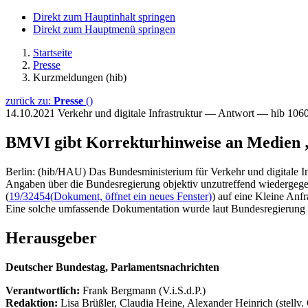
Direkt zum Hauptinhalt springen
Direkt zum Hauptmenü springen
Startseite
Presse
Kurzmeldungen (hib)
zurück zu:
Presse
()
14.10.2021
Verkehr und digitale Infrastruktur — Antwort — hib 106
BMVI gibt Korrekturhinweise an Medien „
Berlin: (hib/HAU) Das Bundesministerium für Verkehr und digitale I
Angaben über die Bundesregierung objektiv unzutreffend wiedergege
(
19/32454
(Dokument, öffnet ein neues Fenster)
) auf eine Kleine Anf
Eine solche umfassende Dokumentation wurde laut Bundesregierung auc
Herausgeber
Deutscher Bundestag, Parlamentsnachrichten
Verantwortlich:
Frank Bergmann (V.i.S.d.P.)
Redaktion:
Lisa Brüßler, Claudia Heine, Alexander Heinrich (stellv.