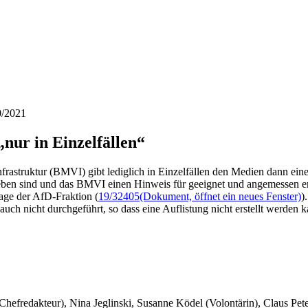
0/2021
nur in Einzelfällen“
nfrastruktur (BMVI) gibt lediglich in Einzelfällen den Medien dann e
ben sind und das BMVI einen Hinweis für geeignet und angemessen era
rage der AfD-Fraktion (
19/32405
(Dokument, öffnet ein neues Fenster)
)
h nicht durchgeführt, so dass eine Auflistung nicht erstellt werden k
 Chefredakteur), Nina Jeglinski,
Susanne Ködel (Volontärin),
Claus Pet