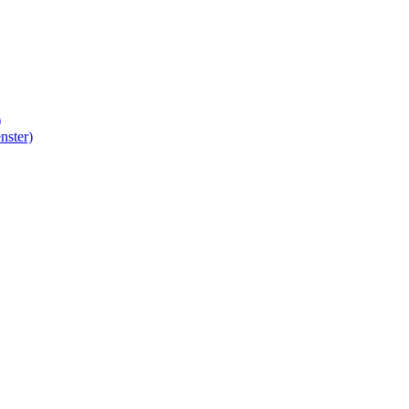
)
nster)