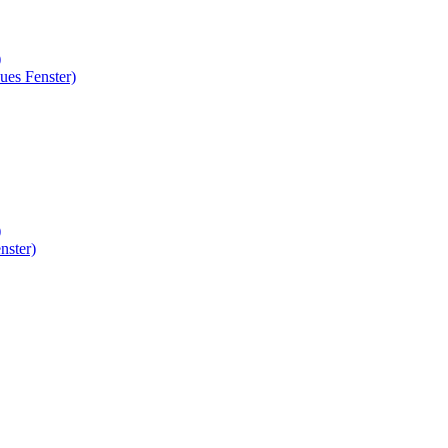
)
ues Fenster)
)
nster)