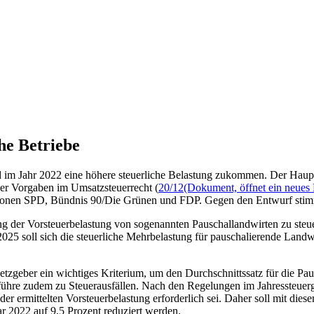
he Betriebe
wird im Jahr 2022 eine höhere steuerliche Belastung zukommen. Der Ha
er Vorgaben im Umsatzsteuerrecht (
20/12
(Dokument, öffnet ein neues 
aktionen SPD, Bündnis 90/Die Grünen und FDP. Gegen den Entwurf st
ung der Vorsteuerbelastung von sogenannten Pauschallandwirten zu st
25 soll sich die steuerliche Mehrbelastung für pauschalierende Land
setzgeber ein wichtiges Kriterium, um den Durchschnittssatz für die Pa
d führe zudem zu Steuerausfällen. Nach den Regelungen im Jahressteuer
r ermittelten Vorsteuerbelastung erforderlich sei. Daher soll mit dies
r 2022 auf 9,5 Prozent reduziert werden.