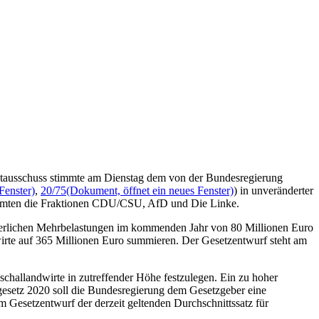
uptausschuss stimmte am Dienstag dem von der Bundesregierung
Fenster)
,
20/75
(Dokument, öffnet ein neues Fenster)
) in unveränderter
immten die Fraktionen CDU/CSU, AfD und Die Linke.
euerlichen Mehrbelastungen im kommenden Jahr von 80 Millionen Euro
wirte auf 365 Millionen Euro summieren. Der Gesetzentwurf steht am
uschallandwirte in zutreffender Höhe festzulegen. Ein zu hoher
gesetz 2020 soll die Bundesregierung dem Gesetzgeber eine
em Gesetzentwurf der derzeit geltenden Durchschnittssatz für