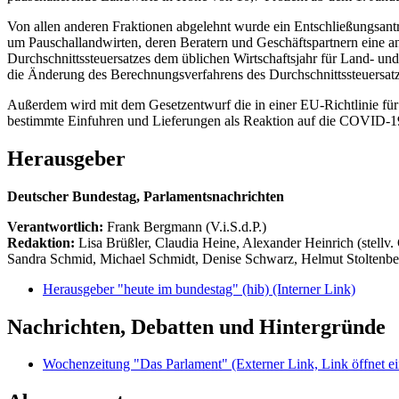
Von allen anderen Fraktionen abgelehnt wurde ein Entschließungsantra
um Pauschallandwirten, deren Beratern und Geschäftspartnern eine a
Durchschnittssteuersatzes dem üblichen Wirtschaftsjahr für Land- und
die Änderung des Berechnungsverfahrens des Durchschnittssteuersat
Außerdem wird mit dem Gesetzentwurf die in einer EU-Richtlinie fü
bestimmte Einfuhren und Lieferungen als Reaktion auf die COVID-19
Herausgeber
Deutscher Bundestag, Parlamentsnachrichten
Verantwortlich:
Frank Bergmann (V.i.S.d.P.)
Redaktion:
Lisa Brüßler, Claudia Heine, Alexander Heinrich (stellv.
Sandra Schmid, Michael Schmidt, Denise Schwarz, Helmut Stoltenbe
Herausgeber "heute im bundestag" (hib)
(Interner Link)
Nachrichten, Debatten und Hintergründe
Wochenzeitung "Das Parlament"
(Externer Link, Link öffnet ei