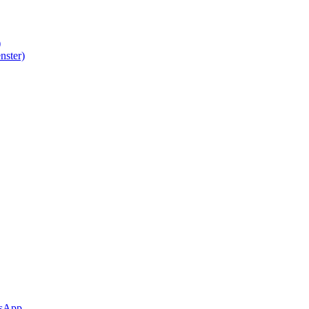
)
nster)
sApp