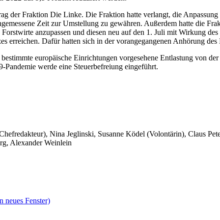
g der Fraktion Die Linke. Die Fraktion hatte verlangt, die Anpassung d
ngemessene Zeit zur Umstellung zu gewähren. Außerdem hatte die Frakti
 Forstwirte anzupassen und diesen neu auf den 1. Juli mit Wirkung des
zes erreichen. Dafür hatten sich in der vorangegangenen Anhörung de
r bestimmte europäische Einrichtungen vorgesehene Entlastung von de
-Pandemie werde eine Steuerbefreiung eingeführt.
 Chefredakteur), Nina Jeglinski,
Susanne Ködel (Volontärin),
Claus Pet
rg, Alexander Weinlein
n neues Fenster)