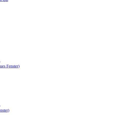
)
ues Fenster)
)
nster)