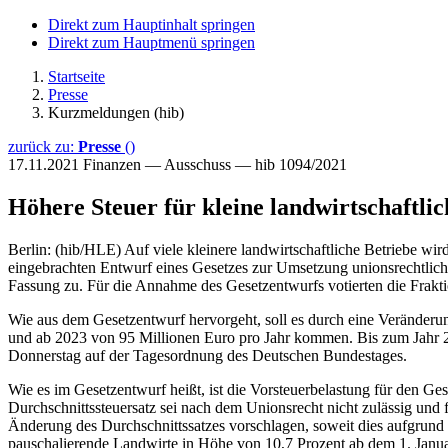
Direkt zum Hauptinhalt springen
Direkt zum Hauptmenü springen
Startseite
Presse
Kurzmeldungen (hib)
zurück zu:
Presse
()
17.11.2021
Finanzen — Ausschuss — hib 1094/2021
Höhere Steuer für kleine landwirtschaftlic
Berlin: (hib/HLE) Auf viele kleinere landwirtschaftliche Betriebe 
eingebrachten Entwurf eines Gesetzes zur Umsetzung unionsrechtlich
Fassung zu. Für die Annahme des Gesetzentwurfs votierten die Fr
Wie aus dem Gesetzentwurf hervorgeht, soll es durch eine Veränder
und ab 2023 von 95 Millionen Euro pro Jahr kommen. Bis zum Jahr 20
Donnerstag auf der Tagesordnung des Deutschen Bundestages.
Wie es im Gesetzentwurf heißt, ist die Vorsteuerbelastung für den Ge
Durchschnittssteuersatz sei nach dem Unionsrecht nicht zulässig un
Änderung des Durchschnittssatzes vorschlagen, soweit dies aufgrund de
pauschalierende Landwirte in Höhe von 10,7 Prozent ab dem 1. Janua