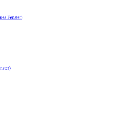
)
ues Fenster)
)
nster)