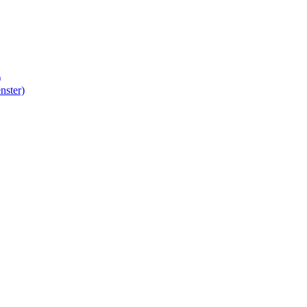
)
nster)