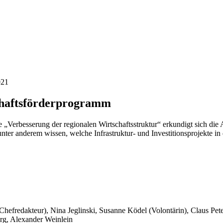
021
chaftsförderprogramm
rbesserung der regionalen Wirtschaftsstruktur“ erkundigt sich die A
ter anderem wissen, welche Infrastruktur- und Investitionsprojekte in
 Chefredakteur), Nina Jeglinski,
Susanne Ködel (Volontärin),
Claus Pet
rg, Alexander Weinlein