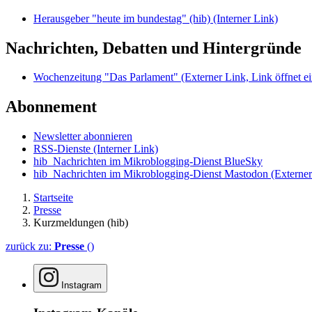
Herausgeber "heute im bundestag" (hib)
(Interner Link)
Nachrichten, Debatten und Hintergründe
Wochenzeitung "Das Parlament"
(Externer Link, Link öffnet ei
Abonnement
Newsletter abonnieren
RSS-Dienste
(Interner Link)
hib_Nachrichten im Mikroblogging-Dienst BlueSky
hib_Nachrichten im Mikroblogging-Dienst Mastodon
(Externer
Startseite
Presse
Kurzmeldungen (hib)
zurück zu:
Presse
()
Instagram