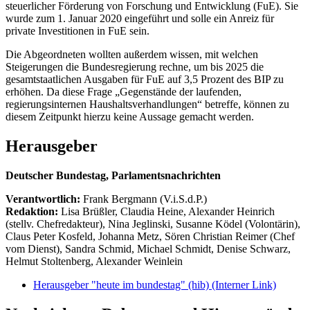
steuerlicher Förderung von Forschung und Entwicklung (FuE). Sie
wurde zum 1. Januar 2020 eingeführt und solle ein Anreiz für
private Investitionen in FuE sein.
Die Abgeordneten wollten außerdem wissen, mit welchen
Steigerungen die Bundesregierung rechne, um bis 2025 die
gesamtstaatlichen Ausgaben für FuE auf 3,5 Prozent des BIP zu
erhöhen. Da diese Frage „Gegenstände der laufenden,
regierungsinternen Haushaltsverhandlungen“ betreffe, können zu
diesem Zeitpunkt hierzu keine Aussage gemacht werden.
Herausgeber
Deutscher Bundestag, Parlamentsnachrichten
Verantwortlich:
Frank Bergmann (V.i.S.d.P.)
Redaktion:
Lisa Brüßler, Claudia Heine, Alexander Heinrich
(stellv. Chefredakteur), Nina Jeglinski,
Susanne Ködel (Volontärin),
Claus Peter Kosfeld, Johanna Metz, Sören Christian Reimer (Chef
vom Dienst), Sandra Schmid, Michael Schmidt, Denise Schwarz,
Helmut Stoltenberg, Alexander Weinlein
Herausgeber "heute im bundestag" (hib)
(Interner Link)