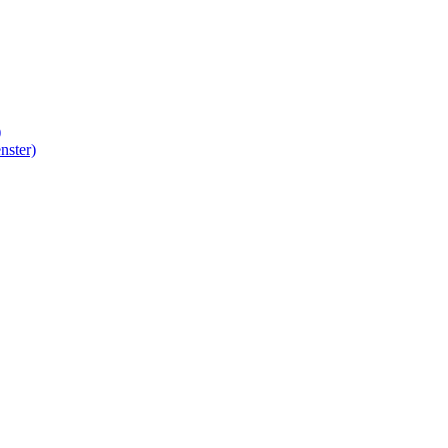
)
nster)