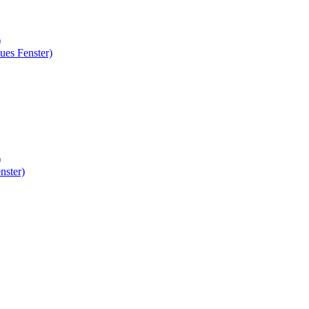
)
ues Fenster)
)
nster)