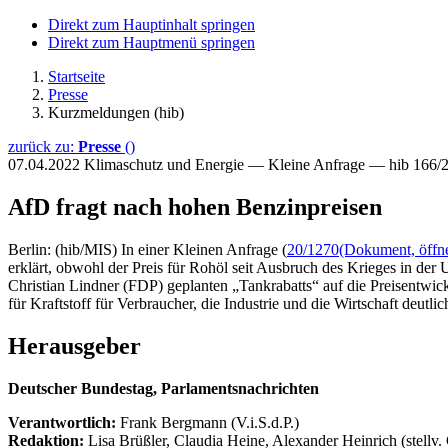
Direkt zum Hauptinhalt springen
Direkt zum Hauptmenü springen
Startseite
Presse
Kurzmeldungen (hib)
zurück zu:
Presse
()
07.04.2022
Klimaschutz und Energie — Kleine Anfrage — hib 166/
AfD fragt nach hohen Benzinpreisen
Berlin: (hib/MIS) In einer Kleinen Anfrage (
20/1270
(Dokument, öffne
erklärt, obwohl der Preis für Rohöl seit Ausbruch des Krieges in der
Christian Lindner (FDP) geplanten „Tankrabatts“ auf die Preisentwic
für Kraftstoff für Verbraucher, die Industrie und die Wirtschaft deutl
Herausgeber
Deutscher Bundestag, Parlamentsnachrichten
Verantwortlich:
Frank Bergmann (V.i.S.d.P.)
Redaktion:
Lisa Brüßler, Claudia Heine, Alexander Heinrich (stellv.