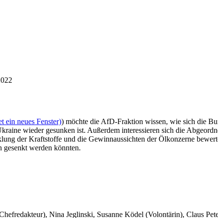
2022
t ein neues Fenster)
) möchte die AfD-Fraktion wissen, wie sich die Bu
 Ukraine wieder gesunken ist. Außerdem interessieren sich die Abgeord
klung der Kraftstoffe und die Gewinnaussichten der Ölkonzerne bewert
ich gesenkt werden könnten.
 Chefredakteur), Nina Jeglinski,
Susanne Ködel (Volontärin),
Claus Pet