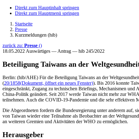
Direkt zum Hauptinhalt springen
Direkt zum Hauptmenü springen
Startseite
Presse
Kurzmeldungen (hib)
zurück zu:
Presse
()
18.05.2022
Auswärtiges — Antrag — hib 245/2022
Beteiligung Taiwans an der Weltgesundhei
Berlin: (hib/AHE) Für die Beteiligung Taiwans an der Weltgesund
(
20/1858
(Dokument, öffnet ein neues Fenster)
). Bis 2016 konnte Ta
eingeschränkt, Zugang zu technischen Briefings, Mechanismen und Akt
China-Politik geändert. Seit 2017 werde Taiwan nicht mehr zur WHA
teilnehmen. Auch die COVID-19-Pandemie und die sehr effektiven M
Die Abgeordneten fordern die Bundesregierung unter anderem auf, s
von Taiwan wieder eine Teilnahme als Beobachter an der Weltgesun
an weiteren Gremien und Aktivitäten der WHO zu ermöglichen.
Herausgeber