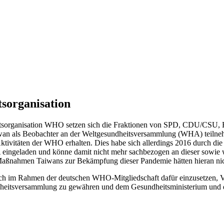
tsorganisation
heitsorganisation WHO setzen sich die Fraktionen von SPD, CDU/CSU
iwan als Beobachter an der Weltgesundheitsversammlung (WHA) teiln
ivitäten der WHO erhalten. Dies habe sich allerdings 2016 durch die I
 eingeladen und könne damit nicht mehr sachbezogen an dieser sowie
aßnahmen Taiwans zur Bekämpfung dieser Pandemie hätten hieran nic
ich im Rahmen der deutschen WHO-Mitgliedschaft dafür einzusetzen, V
dheitsversammlung zu gewähren und dem Gesundheitsministerium und 