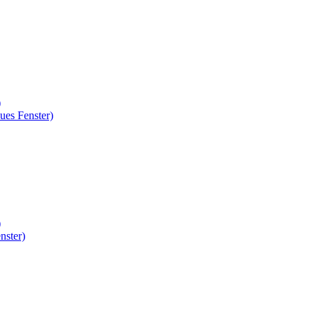
)
ues Fenster)
)
nster)