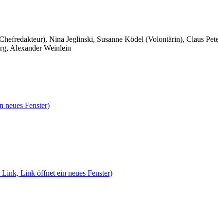
 Chefredakteur), Nina Jeglinski,
Susanne Ködel (Volontärin),
Claus Pet
rg, Alexander Weinlein
n neues Fenster)
 Link, Link öffnet ein neues Fenster)