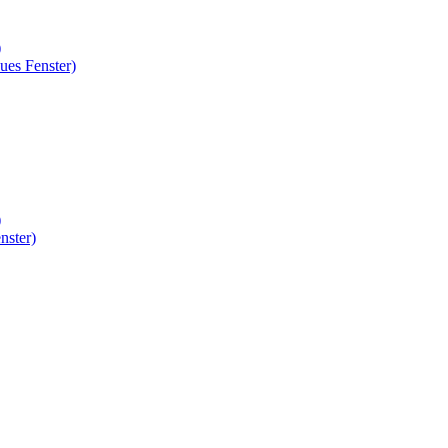
)
ues Fenster)
)
nster)