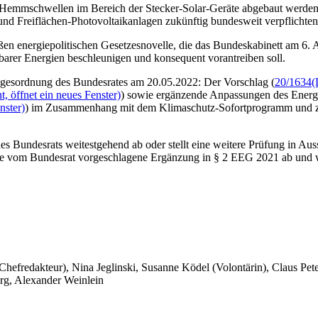
Hemmschwellen im Bereich der Stecker-Solar-Geräte abgebaut werden. 
d Freiflächen-Photovoltaikanlagen zukünftig bundesweit verpflichten
ßen energiepolitischen Gesetzesnovelle, die das Bundeskabinett am 6. 
barer Energien beschleunigen und konsequent vorantreiben soll.
Tagesordnung des Bundesrates am 20.05.2022: Der Vorschlag (
20/1634
(
, öffnet ein neues Fenster)
) sowie ergänzende Anpassungen des Energi
nster)
) im Zusammenhang mit dem Klimaschutz-Sofortprogramm und z
s Bundesrats weitestgehend ab oder stellt eine weitere Prüfung in Aus
r die vom Bundesrat vorgeschlagene Ergänzung in § 2 EEG 2021 ab und 
 Chefredakteur), Nina Jeglinski,
Susanne Ködel (Volontärin),
Claus Pet
rg, Alexander Weinlein