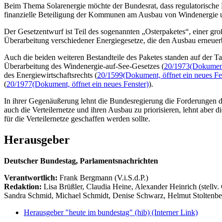
Beim Thema Solarenergie möchte der Bundesrat, dass regulatorische 
finanzielle Beteiligung der Kommunen am Ausbau von Windenergie un
Der Gesetzentwurf ist Teil des sogenannten „Osterpaketes“, einer gro
Überarbeitung verschiedener Energiegesetze, die den Ausbau erneuer
Auch die beiden weiteren Bestandteile des Paketes standen auf der 
Überarbeitung des Windenergie-auf-See-Gesetzes (
20/1973
(Dokument
des Energiewirtschaftsrechts (
20/1599
(Dokument, öffnet ein neues Fe
(
20/1977
(Dokument, öffnet ein neues Fenster)
).
In ihrer Gegenäußerung lehnt die Bundesregierung die Forderungen de
auch die Verteilernetze und ihren Ausbau zu priorisieren, lehnt abe
für die Verteilernetze geschaffen werden sollte.
Herausgeber
Deutscher Bundestag, Parlamentsnachrichten
Verantwortlich:
Frank Bergmann (V.i.S.d.P.)
Redaktion:
Lisa Brüßler, Claudia Heine, Alexander Heinrich (stellv.
Sandra Schmid, Michael Schmidt, Denise Schwarz, Helmut Stoltenbe
Herausgeber "heute im bundestag" (hib)
(Interner Link)