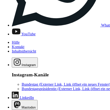
What
YouTube
Hilfe
Kontakt
Inhaltsübersicht
Instagram
Instagram-Kanäle
Bundestag
(Externer Link, Link öffnet ein neues Fenster
Bundestagspräsidentin
(Externer Link, Link öffnet ein ne
LinkedIn
Mastodon