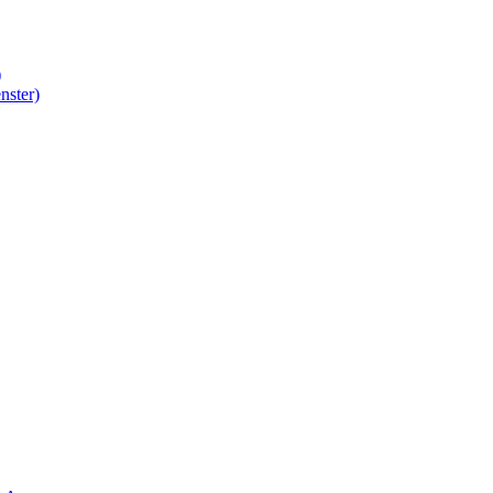
)
nster)