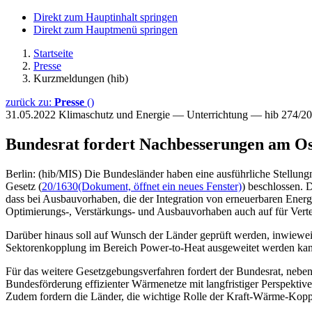
Direkt zum Hauptinhalt springen
Direkt zum Hauptmenü springen
Startseite
Presse
Kurzmeldungen (hib)
zurück zu:
Presse
()
31.05.2022
Klimaschutz und Energie — Unterrichtung — hib 274/2
Bundesrat fordert Nachbesserungen am Os
Berlin: (hib/MIS) Die Bundesländer haben eine ausführliche Stellun
Gesetz (
20/1630
(Dokument, öffnet ein neues Fenster)
) beschlossen. 
dass bei Ausbauvorhaben, die der Integration von erneuerbaren Energie
Optimierungs-, Verstärkungs- und Ausbauvorhaben auch auf für Verteil
Darüber hinaus soll auf Wunsch der Länder geprüft werden, inwiewe
Sektorenkopplung im Bereich Power-to-Heat ausgeweitet werden ka
Für das weitere Gesetzgebungsverfahren fordert der Bundesrat, nebe
Bundesförderung effizienter Wärmenetze mit langfristiger Perspektive
Zudem fordern die Länder, die wichtige Rolle der Kraft-Wärme-Kopp