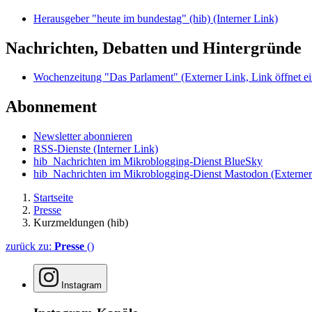
Herausgeber "heute im bundestag" (hib)
(Interner Link)
Nachrichten, Debatten und Hintergründe
Wochenzeitung "Das Parlament"
(Externer Link, Link öffnet ei
Abonnement
Newsletter abonnieren
RSS-Dienste
(Interner Link)
hib_Nachrichten im Mikroblogging-Dienst BlueSky
hib_Nachrichten im Mikroblogging-Dienst Mastodon
(Externer
Startseite
Presse
Kurzmeldungen (hib)
zurück zu:
Presse
()
Instagram