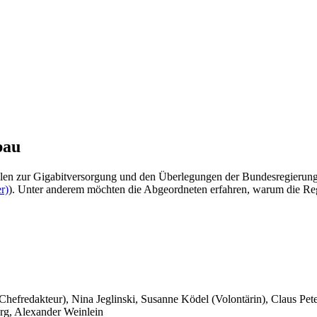
bau
len zur Gigabitversorgung und den Überlegungen der Bundesregierung 
r)
). Unter anderem möchten die Abgeordneten erfahren, warum die Reg
 Chefredakteur), Nina Jeglinski,
Susanne Ködel (Volontärin),
Claus Pet
rg, Alexander Weinlein