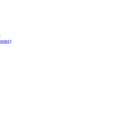
)
nster)