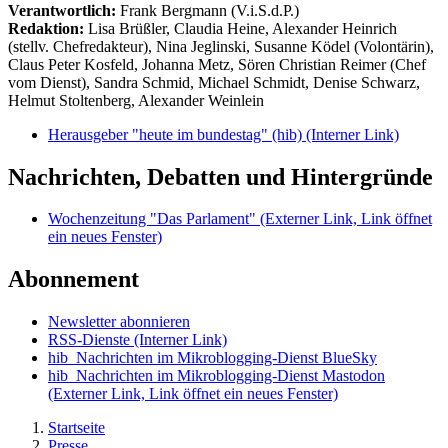
Verantwortlich:
Frank Bergmann (V.i.S.d.P.)
Redaktion:
Lisa Brüßler, Claudia Heine, Alexander Heinrich
(stellv. Chefredakteur), Nina Jeglinski,
Susanne Ködel (Volontärin),
Claus Peter Kosfeld, Johanna Metz, Sören Christian Reimer (Chef
vom Dienst), Sandra Schmid, Michael Schmidt, Denise Schwarz,
Helmut Stoltenberg, Alexander Weinlein
Herausgeber "heute im bundestag" (hib)
(Interner Link)
Nachrichten, Debatten und Hintergründe
Wochenzeitung "Das Parlament"
(Externer Link, Link öffnet
ein neues Fenster)
Abonnement
Newsletter abonnieren
RSS-Dienste
(Interner Link)
hib_Nachrichten im Mikroblogging-Dienst BlueSky
hib_Nachrichten im Mikroblogging-Dienst Mastodon
(Externer Link, Link öffnet ein neues Fenster)
Startseite
Presse