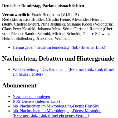
Deutscher Bundestag, Parlamentsnachrichten
Verantwortlich:
Frank Bergmann (V.i.S.d.P.)
Redaktion:
Lisa Brüßler, Claudia Heine, Alexander Heinrich
(stellv. Chefredakteur), Nina Jeglinski,
Susanne Ködel (Volontärin),
Claus Peter Kosfeld, Johanna Metz, Sören Christian Reimer (Chef
vom Dienst), Sandra Schmid, Michael Schmidt, Denise Schwarz,
Helmut Stoltenberg, Alexander Weinlein
Herausgeber "heute im bundestag" (hib)
(Interner Link)
Nachrichten, Debatten und Hintergründe
Wochenzeitung "Das Parlament"
(Externer Link, Link öffnet
ein neues Fenster)
Abonnement
Newsletter abonnieren
RSS-Dienste
(Interner Link)
hib_Nachrichten im Mikroblogging-Dienst BlueSky
hib_Nachrichten im Mikroblogging-Dienst Mastodon
(Externer Link, Link öffnet ein neues Fenster)