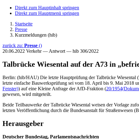
Direkt zum Hauptinhalt springen
Direkt zum Hauptmenü springen
Startseite
Presse
Kurzmeldungen (hib)
zurück zu:
Presse
()
20.06.2022
Verkehr — Antwort — hib 306/2022
Talbrücke Wiesental auf der A73 in „befr
Berlin: (hib/HAU) Die letzte Hauptprüfung der Talbrücke Wiesental
letzte einfache Bauwerksprüfung sei vom 18. April bis 9. Mai 2018 und
Fenster)
) auf eine Kleine Anfrage der AfD-Fraktion (
20/1954
(Dokumen
gewesen, wird mitgeteilt.
Beide Teilbauwerke der Talbrücke Wiesental weisen der Vorlage zufol
letzten Veröffentlichung durch die Bundesanstalt für Straßenwesen (B
Herausgeber
Deutscher Bundestag, Parlamentsnachrichten