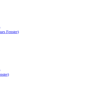
)
ues Fenster)
)
nster)