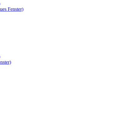
)
ues Fenster)
)
nster)