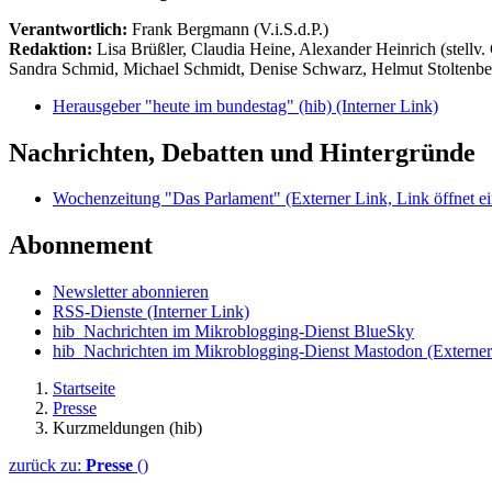
Verantwortlich:
Frank Bergmann (V.i.S.d.P.)
Redaktion:
Lisa Brüßler, Claudia Heine, Alexander Heinrich (stellv.
Sandra Schmid, Michael Schmidt, Denise Schwarz, Helmut Stoltenbe
Herausgeber "heute im bundestag" (hib)
(Interner Link)
Nachrichten, Debatten und Hintergründe
Wochenzeitung "Das Parlament"
(Externer Link, Link öffnet ei
Abonnement
Newsletter abonnieren
RSS-Dienste
(Interner Link)
hib_Nachrichten im Mikroblogging-Dienst BlueSky
hib_Nachrichten im Mikroblogging-Dienst Mastodon
(Externer
Startseite
Presse
Kurzmeldungen (hib)
zurück zu:
Presse
()