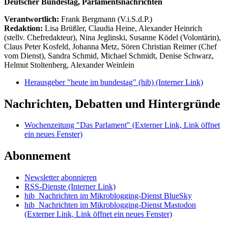
Deutscher Bundestag, Parlamentsnachrichten
Verantwortlich:
Frank Bergmann (V.i.S.d.P.)
Redaktion:
Lisa Brüßler, Claudia Heine, Alexander Heinrich
(stellv. Chefredakteur), Nina Jeglinski,
Susanne Ködel (Volontärin),
Claus Peter Kosfeld, Johanna Metz, Sören Christian Reimer (Chef
vom Dienst), Sandra Schmid, Michael Schmidt, Denise Schwarz,
Helmut Stoltenberg, Alexander Weinlein
Herausgeber "heute im bundestag" (hib)
(Interner Link)
Nachrichten, Debatten und Hintergründe
Wochenzeitung "Das Parlament"
(Externer Link, Link öffnet
ein neues Fenster)
Abonnement
Newsletter abonnieren
RSS-Dienste
(Interner Link)
hib_Nachrichten im Mikroblogging-Dienst BlueSky
hib_Nachrichten im Mikroblogging-Dienst Mastodon
(Externer Link, Link öffnet ein neues Fenster)