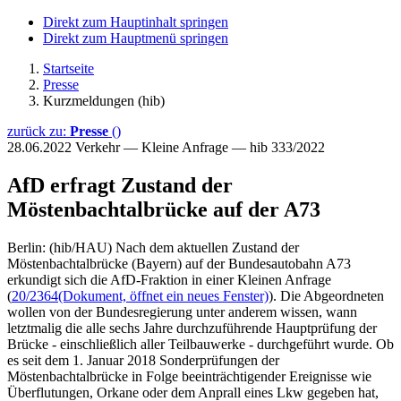
Direkt zum Hauptinhalt springen
Direkt zum Hauptmenü springen
Startseite
Presse
Kurzmeldungen (hib)
zurück zu:
Presse
()
28.06.2022
Verkehr — Kleine Anfrage — hib 333/2022
AfD erfragt Zustand der
Möstenbachtalbrücke auf der A73
Berlin: (hib/HAU) Nach dem aktuellen Zustand der
Möstenbachtalbrücke (Bayern) auf der Bundesautobahn A73
erkundigt sich die AfD-Fraktion in einer Kleinen Anfrage
(
20/2364
(Dokument, öffnet ein neues Fenster)
). Die Abgeordneten
wollen von der Bundesregierung unter anderem wissen, wann
letztmalig die alle sechs Jahre durchzuführende Hauptprüfung der
Brücke - einschließlich aller Teilbauwerke - durchgeführt wurde. Ob
es seit dem 1. Januar 2018 Sonderprüfungen der
Möstenbachtalbrücke in Folge beeinträchtigender Ereignisse wie
Überflutungen, Orkane oder dem Anprall eines Lkw gegeben hat,