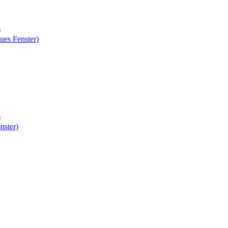
)
ues Fenster)
)
nster)