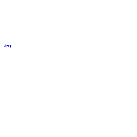
)
nster)