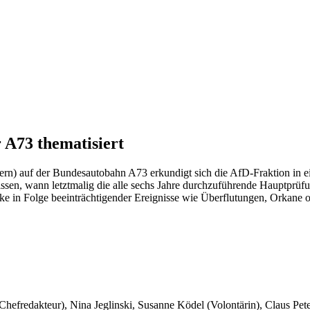
r A73 thematisiert
ern) auf der Bundesautobahn A73 erkundigt sich die AfD-Fraktion in e
n, wann letztmalig die alle sechs Jahre durchzuführende Hauptprüfung
ke in Folge beeinträchtigender Ereignisse wie Überflutungen, Orkane o
 Chefredakteur), Nina Jeglinski,
Susanne Ködel (Volontärin),
Claus Pet