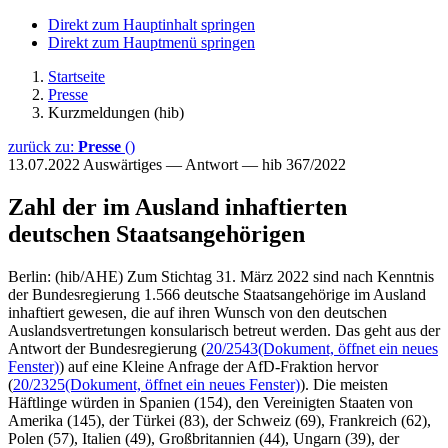
Direkt zum Hauptinhalt springen
Direkt zum Hauptmenü springen
Startseite
Presse
Kurzmeldungen (hib)
zurück zu:
Presse
()
13.07.2022
Auswärtiges — Antwort — hib 367/2022
Zahl der im Ausland inhaftierten
deutschen Staatsangehörigen
Berlin: (hib/AHE) Zum Stichtag 31. März 2022 sind nach Kenntnis
der Bundesregierung 1.566 deutsche Staatsangehörige im Ausland
inhaftiert gewesen, die auf ihren Wunsch von den deutschen
Auslandsvertretungen konsularisch betreut werden. Das geht aus der
Antwort der Bundesregierung (
20/2543
(Dokument, öffnet ein neues
Fenster)
) auf eine Kleine Anfrage der AfD-Fraktion hervor
(
20/2325
(Dokument, öffnet ein neues Fenster)
). Die meisten
Häftlinge würden in Spanien (154), den Vereinigten Staaten von
Amerika (145), der Türkei (83), der Schweiz (69), Frankreich (62),
Polen (57), Italien (49), Großbritannien (44), Ungarn (39), der