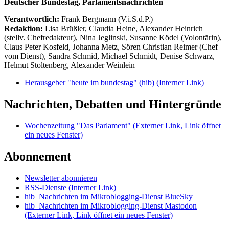
Deutscher Bundestag, Parlamentsnachrichten
Verantwortlich:
Frank Bergmann (V.i.S.d.P.)
Redaktion:
Lisa Brüßler, Claudia Heine, Alexander Heinrich
(stellv. Chefredakteur), Nina Jeglinski,
Susanne Ködel (Volontärin),
Claus Peter Kosfeld, Johanna Metz, Sören Christian Reimer (Chef
vom Dienst), Sandra Schmid, Michael Schmidt, Denise Schwarz,
Helmut Stoltenberg, Alexander Weinlein
Herausgeber "heute im bundestag" (hib)
(Interner Link)
Nachrichten, Debatten und Hintergründe
Wochenzeitung "Das Parlament"
(Externer Link, Link öffnet
ein neues Fenster)
Abonnement
Newsletter abonnieren
RSS-Dienste
(Interner Link)
hib_Nachrichten im Mikroblogging-Dienst BlueSky
hib_Nachrichten im Mikroblogging-Dienst Mastodon
(Externer Link, Link öffnet ein neues Fenster)